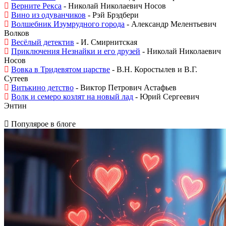
Верните Рекса
- Николай Николаевич Носов
Вино из одуванчиков
- Рэй Брэдбери
Волшебник Изумрудного города
- Александр Мелентьевич
Волков
Весёлый детектив
- И. Смирнитская
Приключения Незнайки и его друзей
- Николай Николаевич
Носов
Вовка в Тридевятом царстве
- В.Н. Коростылев и В.Г.
Сутеев
Витькино детство
- Виктор Петрович Астафьев
Волк и семеро козлят на новый лад
- Юрий Сергеевич
Энтин
Популярое в блоге