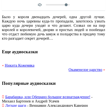
Объем
Было у короля двенадцать дочерей, одна другой лучше.
Каждую ночь царевны куда-то пропадали, захотелось узнать
царю куда дочери уходят и что делают. Созвал он на пир
королей и королевичей, дворян и простых людей и пообещал
что отдаст любимую дочь замуж и полцарства в придачу тому
кто разгадает секрет дочерей…
Еще аудиосказки
«
Никита Кожемяка
Окаменелое царство
»
Популярные аудиосказки
Барабашка, или Обещано большое вознаграждение!
-
Михаил Бартенев и Андрей Усачев
Легкие шаги
- Вениамин Александрович Каверин