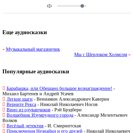
Объем
Еще аудиосказки
«
Музыкальный магазинчик
Мы с Шерлоком Холмсом
»
Популярные аудиосказки
Барабашка, или Обещано большое вознаграждение!
-
Михаил Бартенев и Андрей Усачев
Легкие шаги
- Вениамин Александрович Каверин
Верните Рекса
- Николай Николаевич Носов
Вино из одуванчиков
- Рэй Брэдбери
Волшебник Изумрудного города
- Александр Мелентьевич
Волков
Весёлый детектив
- И. Смирнитская
Приключения Незнайки и его друзей
- Николай Николаевич