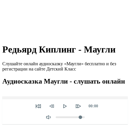
Редьярд Киплинг - Маугли
Слушайте онлайн аудиосказку «Маугли» бесплатно и без
регистрации на сайте Детский Класс
Аудиосказка Маугли - слушать онлайн
Seek
Текущее
00:00
время
Объем