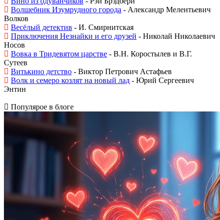
Вино из одуванчиков
- Рэй Брэдбери
Волшебник Изумрудного города
- Александр Мелентьевич
Волков
Весёлый детектив
- И. Смирнитская
Приключения Незнайки и его друзей
- Николай Николаевич
Носов
Вовка в Тридевятом царстве
- В.Н. Коростылев и В.Г.
Сутеев
Витькино детство
- Виктор Петрович Астафьев
Волк и семеро козлят на новый лад
- Юрий Сергеевич
Энтин
Популярое в блоге