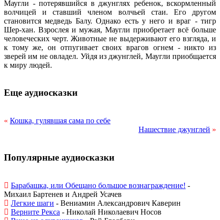
Маугли - потерявшийся в джунглях ребенок, вскормленный
волчицей и ставший членом волчьей стаи. Его другом
становится медведь Балу. Однако есть у него и враг - тигр
Шер-хан. Взрослея и мужая, Маугли приобретает всё больше
человеческих черт. Животные не выдерживают его взгляда, и
к тому же, он отпугивает своих врагов огнем - никто из
зверей им не овладел. Уйдя из джунглей, Маугли приобщается
к миру людей.
Еще аудиосказки
«
Кошка, гулявшая сама по себе
Нашествие джунглей
»
Популярные аудиосказки
Барабашка, или Обещано большое вознаграждение!
-
Михаил Бартенев и Андрей Усачев
Легкие шаги
- Вениамин Александрович Каверин
Верните Рекса
- Николай Николаевич Носов