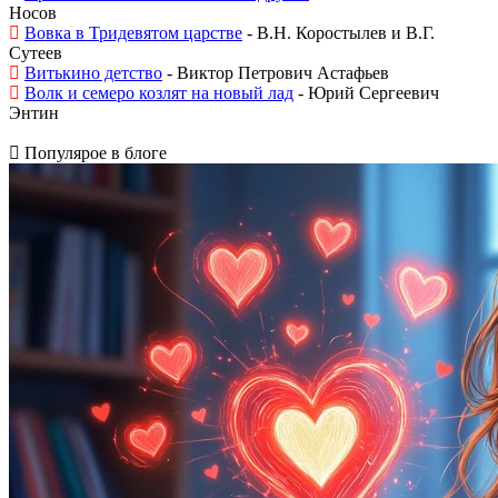
Носов
Вовка в Тридевятом царстве
- В.Н. Коростылев и В.Г.
Сутеев
Витькино детство
- Виктор Петрович Астафьев
Волк и семеро козлят на новый лад
- Юрий Сергеевич
Энтин
Популярое в блоге