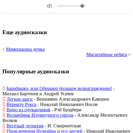
Объем
Еще аудиосказки
«
Маменькина дочка
Масштабные ребята
»
Популярные аудиосказки
Барабашка, или Обещано большое вознаграждение!
-
Михаил Бартенев и Андрей Усачев
Легкие шаги
- Вениамин Александрович Каверин
Верните Рекса
- Николай Николаевич Носов
Вино из одуванчиков
- Рэй Брэдбери
Волшебник Изумрудного города
- Александр Мелентьевич
Волков
Весёлый детектив
- И. Смирнитская
Приключения Незнайки и его друзей
- Николай Николаевич