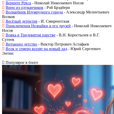
Верните Рекса
- Николай Николаевич Носов
Вино из одуванчиков
- Рэй Брэдбери
Волшебник Изумрудного города
- Александр Мелентьевич
Волков
Весёлый детектив
- И. Смирнитская
Приключения Незнайки и его друзей
- Николай Николаевич
Носов
Вовка в Тридевятом царстве
- В.Н. Коростылев и В.Г.
Сутеев
Витькино детство
- Виктор Петрович Астафьев
Волк и семеро козлят на новый лад
- Юрий Сергеевич
Энтин
Популярое в блоге