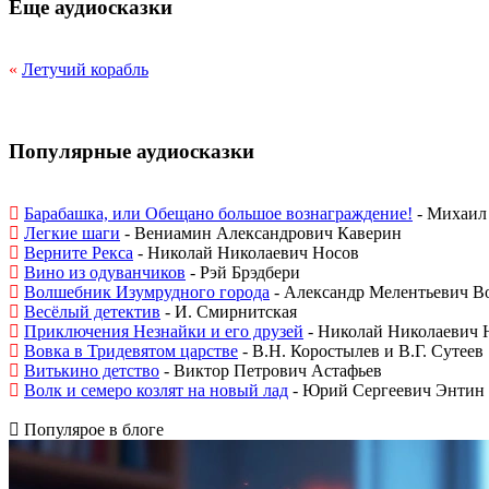
Еще аудиосказки
«
Летучий корабль
Популярные аудиосказки
Барабашка, или Обещано большое вознаграждение!
- Михаил 
Легкие шаги
- Вениамин Александрович Каверин
Верните Рекса
- Николай Николаевич Носов
Вино из одуванчиков
- Рэй Брэдбери
Волшебник Изумрудного города
- Александр Мелентьевич В
Весёлый детектив
- И. Смирнитская
Приключения Незнайки и его друзей
- Николай Николаевич 
Вовка в Тридевятом царстве
- В.Н. Коростылев и В.Г. Сутеев
Витькино детство
- Виктор Петрович Астафьев
Волк и семеро козлят на новый лад
- Юрий Сергеевич Энтин
Популярое в блоге