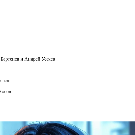
Бартенев и Андрей Усачев
олков
Носов