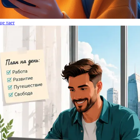
це тает