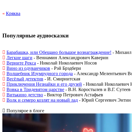
«
Кряква
Популярные аудиосказки
Барабашка, или Обещано большое вознаграждение!
- Михаил 
Легкие шаги
- Вениамин Александрович Каверин
Верните Рекса
- Николай Николаевич Носов
Вино из одуванчиков
- Рэй Брэдбери
Волшебник Изумрудного города
- Александр Мелентьевич В
Весёлый детектив
- И. Смирнитская
Приключения Незнайки и его друзей
- Николай Николаевич 
Вовка в Тридевятом царстве
- В.Н. Коростылев и В.Г. Сутеев
Витькино детство
- Виктор Петрович Астафьев
Волк и семеро козлят на новый лад
- Юрий Сергеевич Энтин
Популярое в блоге