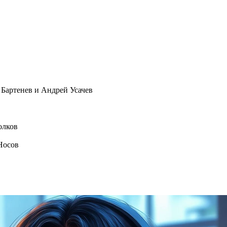
Бартенев и Андрей Усачев
олков
Носов