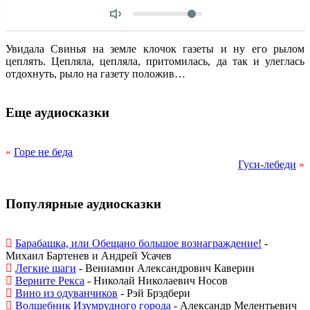
Объем
Увидала Свинья на земле клочок газеты и ну его рылом
цеплять. Цепляла, цепляла, притомилась, да так и улеглась
отдохнуть, рыло на газету положив…
Еще аудиосказки
«
Горе не беда
Гуси-лебеди
»
Популярные аудиосказки
Барабашка, или Обещано большое вознаграждение!
-
Михаил Бартенев и Андрей Усачев
Легкие шаги
- Вениамин Александрович Каверин
Верните Рекса
- Николай Николаевич Носов
Вино из одуванчиков
- Рэй Брэдбери
Волшебник Изумрудного города
- Александр Мелентьевич