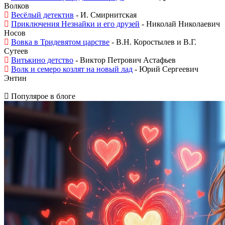
Волков
Весёлый детектив
- И. Смирнитская
Приключения Незнайки и его друзей
- Николай Николаевич
Носов
Вовка в Тридевятом царстве
- В.Н. Коростылев и В.Г.
Сутеев
Витькино детство
- Виктор Петрович Астафьев
Волк и семеро козлят на новый лад
- Юрий Сергеевич
Энтин
Популярое в блоге