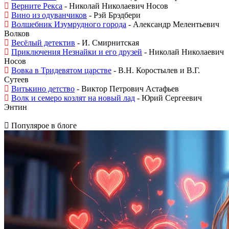
Верните Рекса
- Николай Николаевич Носов
Вино из одуванчиков
- Рэй Брэдбери
Волшебник Изумрудного города
- Александр Мелентьевич
Волков
Весёлый детектив
- И. Смирнитская
Приключения Незнайки и его друзей
- Николай Николаевич
Носов
Вовка в Тридевятом царстве
- В.Н. Коростылев и В.Г.
Сутеев
Витькино детство
- Виктор Петрович Астафьев
Волк и семеро козлят на новый лад
- Юрий Сергеевич
Энтин
Популярое в блоге