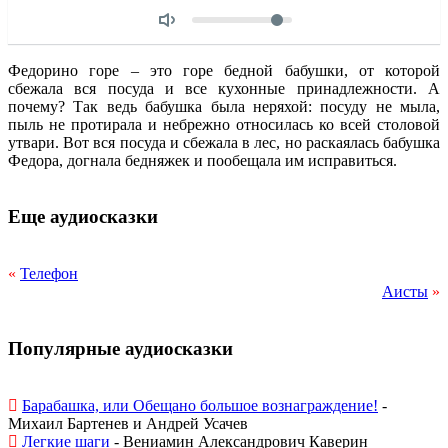
Объем
Федорино горе – это горе бедной бабушки, от которой
сбежала вся посуда и все кухонные принадлежности. А
почему? Так ведь бабушка была неряхой: посуду не мыла,
пыль не протирала и небрежно относилась ко всей столовой
утвари. Вот вся посуда и сбежала в лес, но раскаялась бабушка
Федора, догнала бедняжек и пообещала им исправиться.
Еще аудиосказки
«
Телефон
Аисты
»
Популярные аудиосказки
Барабашка, или Обещано большое вознаграждение!
-
Михаил Бартенев и Андрей Усачев
Легкие шаги
- Вениамин Александрович Каверин