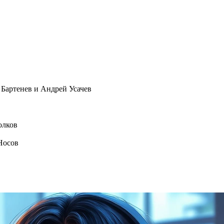
Бартенев и Андрей Усачев
олков
Носов