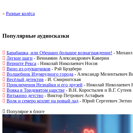
«
Разные колёса
Популярные аудиосказки
Барабашка, или Обещано большое вознаграждение!
- Михаил 
Легкие шаги
- Вениамин Александрович Каверин
Верните Рекса
- Николай Николаевич Носов
Вино из одуванчиков
- Рэй Брэдбери
Волшебник Изумрудного города
- Александр Мелентьевич В
Весёлый детектив
- И. Смирнитская
Приключения Незнайки и его друзей
- Николай Николаевич 
Вовка в Тридевятом царстве
- В.Н. Коростылев и В.Г. Сутеев
Витькино детство
- Виктор Петрович Астафьев
Волк и семеро козлят на новый лад
- Юрий Сергеевич Энтин
Популярое в блоге