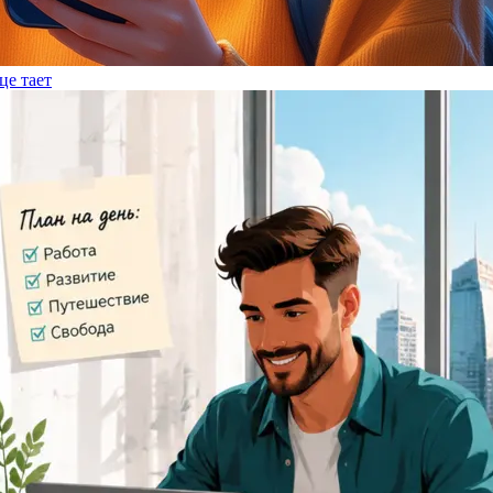
це тает