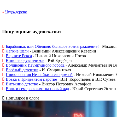
«
Чудо-дерево
Популярные аудиосказки
Барабашка, или Обещано большое вознаграждение!
- Михаил 
Легкие шаги
- Вениамин Александрович Каверин
Верните Рекса
- Николай Николаевич Носов
Вино из одуванчиков
- Рэй Брэдбери
Волшебник Изумрудного города
- Александр Мелентьевич В
Весёлый детектив
- И. Смирнитская
Приключения Незнайки и его друзей
- Николай Николаевич 
Вовка в Тридевятом царстве
- В.Н. Коростылев и В.Г. Сутеев
Витькино детство
- Виктор Петрович Астафьев
Волк и семеро козлят на новый лад
- Юрий Сергеевич Энтин
Популярое в блоге