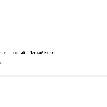
истрации на сайте Детский Класс
н
Seek