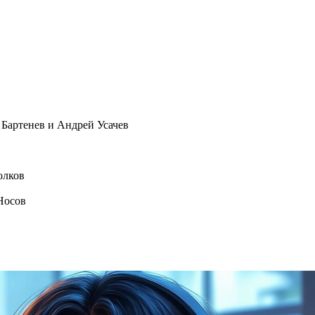
Бартенев и Андрей Усачев
олков
Носов