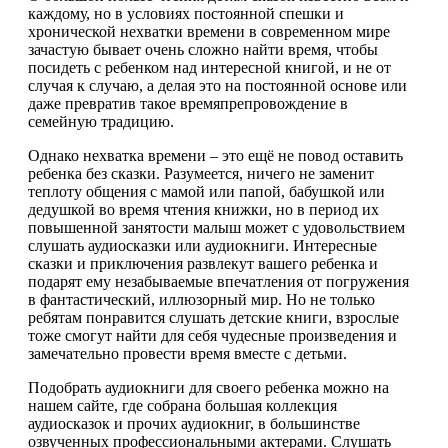
каждому, но в условиях постоянной спешки и
хронической нехватки времени в современном мире
зачастую бывает очень сложно найти время, чтобы
посидеть с ребенком над интересной книгой, и не от
случая к случаю, а делая это на постоянной основе или
даже превратив такое времяпрепровождение в
семейную традицию.
Однако нехватка времени – это ещё не повод оставить
ребенка без сказки. Разумеется, ничего не заменит
теплоту общения с мамой или папой, бабушкой или
дедушкой во время чтения книжки, но в период их
повышенной занятости малыш может с удовольствием
слушать аудиосказки или аудиокниги. Интересные
сказки и приключения развлекут вашего ребенка и
подарят ему незабываемые впечатления от погружения
в фантастический, иллюзорный мир. Но не только
ребятам понравится слушать детские книги, взрослые
тоже смогут найти для себя чудесные произведения и
замечательно провести время вместе с детьми.
Подобрать аудиокниги для своего ребенка можно на
нашем сайте, где собрана большая коллекция
аудиосказок и прочих аудиокниг, в большинстве
озвученных профессиональными актерами. Слушать