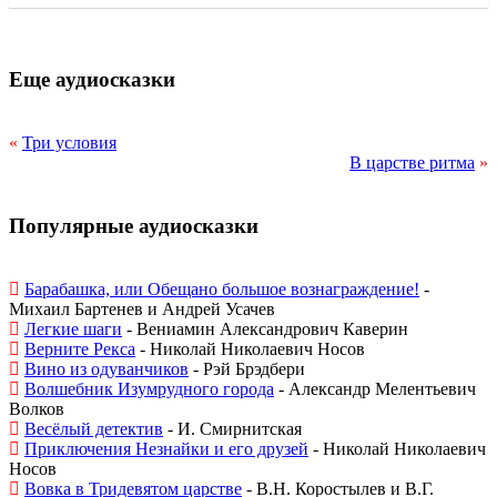
Еще аудиосказки
«
Три условия
В царстве ритма
»
Популярные аудиосказки
Барабашка, или Обещано большое вознаграждение!
-
Михаил Бартенев и Андрей Усачев
Легкие шаги
- Вениамин Александрович Каверин
Верните Рекса
- Николай Николаевич Носов
Вино из одуванчиков
- Рэй Брэдбери
Волшебник Изумрудного города
- Александр Мелентьевич
Волков
Весёлый детектив
- И. Смирнитская
Приключения Незнайки и его друзей
- Николай Николаевич
Носов
Вовка в Тридевятом царстве
- В.Н. Коростылев и В.Г.