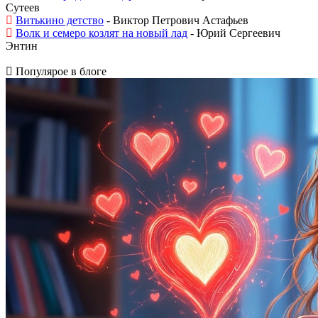
Сутеев
Витькино детство
- Виктор Петрович Астафьев
Волк и семеро козлят на новый лад
- Юрий Сергеевич
Энтин
Популярое в блоге