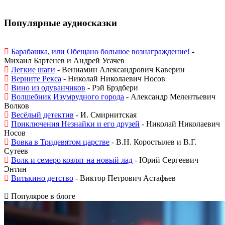
Популярные аудиосказки
Барабашка, или Обещано большое вознаграждение!
-
Михаил Бартенев и Андрей Усачев
Легкие шаги
- Вениамин Александрович Каверин
Верните Рекса
- Николай Николаевич Носов
Вино из одуванчиков
- Рэй Брэдбери
Волшебник Изумрудного города
- Александр Мелентьевич
Волков
Весёлый детектив
- И. Смирнитская
Приключения Незнайки и его друзей
- Николай Николаевич
Носов
Вовка в Тридевятом царстве
- В.Н. Коростылев и В.Г.
Сутеев
Волк и семеро козлят на новый лад
- Юрий Сергеевич
Энтин
Витькино детство
- Виктор Петрович Астафьев
Популярое в блоге