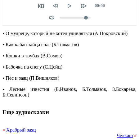
Текущее
00:00
время
Объем
• О мудреце, который не хотел удивляться (А.Покровский)
• Как кабан зайца спас (Б.Толмазов)
• Кошки в трубах (В.Сомов)
• Бабочка на снегу (С.Цейц)
• Пёс и заяц (П.Вишняков)
• Лесные известия (Б.Иванов, Б.Толмазов, З.Бокарева,
Б.Левинсон)
Еще аудиосказки
«
Храбрый заяц
Челкаш
»