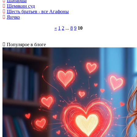
Шабарша
Шемякин суд
Шесть братьев - все Агафоны
Яичко
«
1
2
...
8
9
10
Популярое в блоге