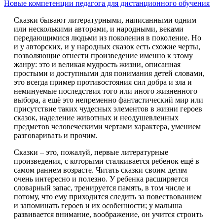
Новые компетенции педагога для дистанционного обучения
Сказки бывают литературными, написанными одним
или несколькими авторами, и народными, веками
передающимися людьми из поколения в поколение. Но
и у авторских, и у народных сказок есть схожие черты,
позволяющие отнести произведение именно к этому
жанру: это и великая мудрость жизни, описанная
простыми и доступными для понимания детей словами,
это всегда пример противостояния сил добра и зла и
неминуемые последствия того или иного жизненного
выбора, а ещё это непременно фантастический мир или
присутствие таких чудесных элементов в жизни героев
сказок, наделение животных и неодушевленных
предметов человеческими чертами характера, умением
разговаривать и прочим.
Сказки – это, пожалуй, первые литературные
произведения, с которыми сталкивается ребенок ещё в
самом раннем возрасте. Читать сказки своим детям
очень интересно и полезно. У ребенка расширяется
словарный запас, тренируется память, в том числе и
потому, что ему приходится следить за повествованием
и запоминать героев и их особенности; у малыша
развивается внимание, воображение, он учится строить