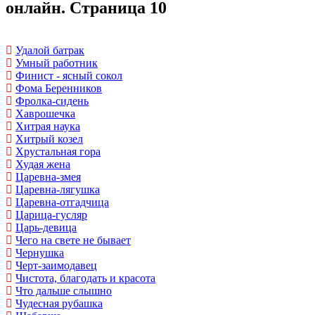
онлайн. Страница 10
Удалой батрак
Умный работник
Финист - ясный сокол
Фома Беренников
Фролка-сидень
Хаврошечка
Хитрая наука
Хитрый козел
Хрустальная гора
Худая жена
Царевна-змея
Царевна-лягушка
Царевна-отгадчица
Царица-гусляр
Царь-девица
Чего на свете не бывает
Чернушка
Черт-заимодавец
Чистота, благодать и красота
Что дальше слышно
Чудесная рубашка