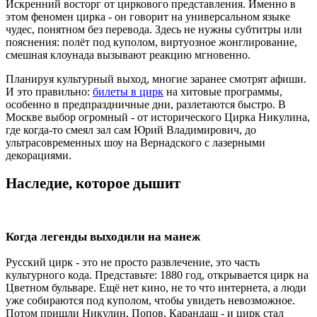
Искренний восторг от циркового представления. Именно в
этом феномен цирка - он говорит на универсальном языке
чудес, понятном без перевода. Здесь не нужны субтитры или
пояснения: полёт под куполом, виртуозное жонглирование,
смешная клоунада вызывают реакцию мгновенно.
Планируя культурный выход, многие заранее смотрят афиши.
И это правильно:
билеты в цирк
на хитовые программы,
особенно в предпраздничные дни, разлетаются быстро. В
Москве выбор огромный - от исторического Цирка Никулина,
где когда-то смеял зал сам Юрий Владимирович, до
ультрасовременных шоу на Вернадского с лазерными
декорациями.
Наследие, которое дышит
Когда легенды выходили на манеж
Русский цирк - это не просто развлечение, это часть
культурного кода. Представьте: 1880 год, открывается цирк на
Цветном бульваре. Ещё нет кино, не то что интернета, а люди
уже собираются под куполом, чтобы увидеть невозможное.
Потом пришли Никулин, Попов, Карандаш - и цирк стал