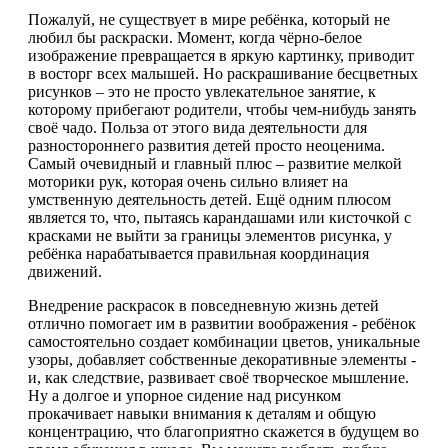
Пожалуй, не существует в мире ребёнка, который не
любил бы раскраски. Момент, когда чёрно-белое
изображение превращается в яркую картинку, приводит
в восторг всех малышей. Но раскрашивание бесцветных
рисунков – это не просто увлекательное занятие, к
которому прибегают родители, чтобы чем-нибудь занять
своё чадо. Польза от этого вида деятельности для
разностороннего развития детей просто неоценима.
Самый очевидный и главный плюс – развитие мелкой
моторики рук, которая очень сильно влияет на
умственную деятельность детей. Ещё одним плюсом
является то, что, пытаясь карандашами или кисточкой с
красками не выйти за границы элементов рисунка, у
ребёнка нарабатывается правильная координация
движений.
Внедрение раскрасок в повседневную жизнь детей
отлично помогает им в развитии воображения - ребёнок
самостоятельно создает комбинации цветов, уникальные
узоры, добавляет собственные декоративные элементы -
и, как следствие, развивает своё творческое мышление.
Ну а долгое и упорное сидение над рисунком
прокачивает навыки внимания к деталям и общую
концентрацию, что благоприятно скажется в будущем во