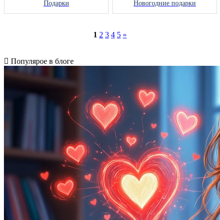
Подарки
Новогодние подарки
1
2
3
4
5
»
Популярое в блоге