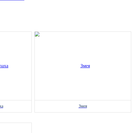
ха
Змея