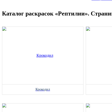
Каталог раскрасок «Рептилии». Страни
Крокодил