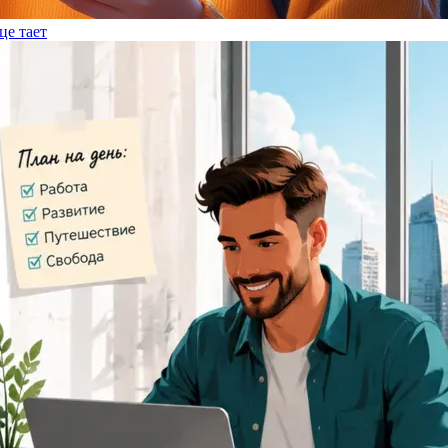
це тает