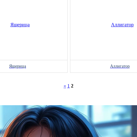
Ящерица
Аллигатор
«
1
2