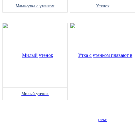
Мама-утка с утенком
Утенок
Милый утенок