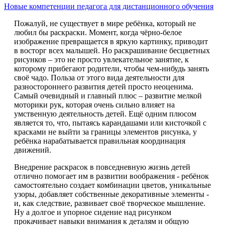
Новые компетенции педагога для дистанционного обучения
Пожалуй, не существует в мире ребёнка, который не
любил бы раскраски. Момент, когда чёрно-белое
изображение превращается в яркую картинку, приводит
в восторг всех малышей. Но раскрашивание бесцветных
рисунков – это не просто увлекательное занятие, к
которому прибегают родители, чтобы чем-нибудь занять
своё чадо. Польза от этого вида деятельности для
разностороннего развития детей просто неоценима.
Самый очевидный и главный плюс – развитие мелкой
моторики рук, которая очень сильно влияет на
умственную деятельность детей. Ещё одним плюсом
является то, что, пытаясь карандашами или кисточкой с
красками не выйти за границы элементов рисунка, у
ребёнка нарабатывается правильная координация
движений.
Внедрение раскрасок в повседневную жизнь детей
отлично помогает им в развитии воображения - ребёнок
самостоятельно создает комбинации цветов, уникальные
узоры, добавляет собственные декоративные элементы -
и, как следствие, развивает своё творческое мышление.
Ну а долгое и упорное сидение над рисунком
прокачивает навыки внимания к деталям и общую