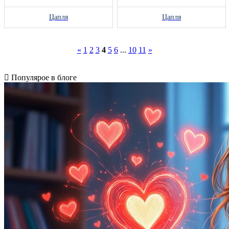
Цапля
Цапля
«
1
2
3
4
5
6
...
10
11
»
Популярое в блоге