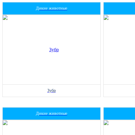
Дикие животные
Зубр
Дикие животные