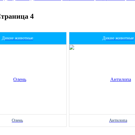
Страница 4
Дикие животные
Дикие животные
Олень
Антилопа