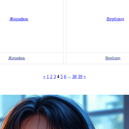
Жирафик
Верблюд
«
1
2
3
4
5
6
...
38
39
»