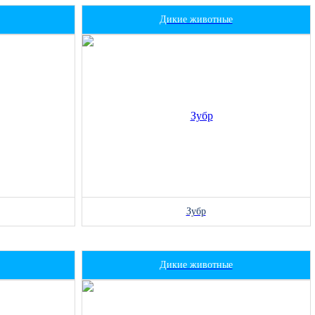
Дикие животные
Зубр
Дикие животные