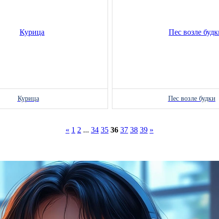
Курица
Пес возле будки
«
1
2
...
34
35
36
37
38
39
»