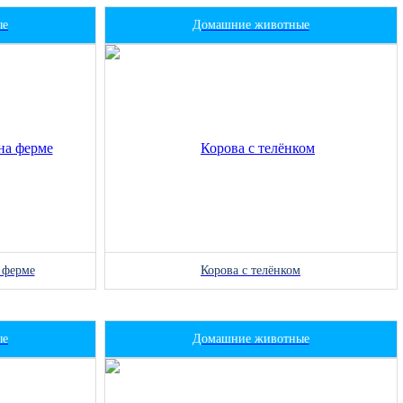
ые
Домашние животные
 ферме
Корова с телёнком
ые
Домашние животные