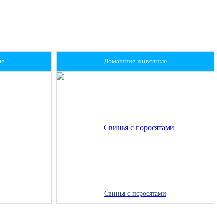
ые
Домашние животные
Свинья с поросятами