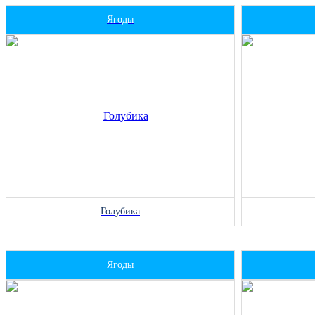
Ягоды
Голубика
Ягоды