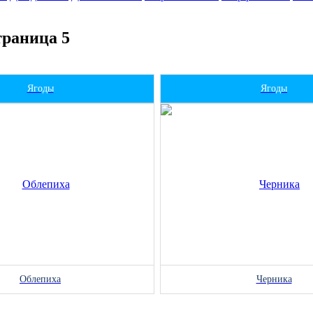
траница 5
Ягоды
Ягоды
Облепиха
Черника