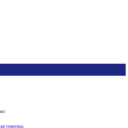
асс
ная тематика