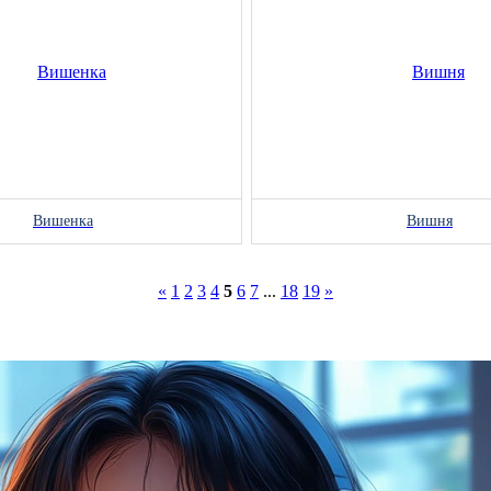
Вишенка
Вишня
«
1
2
3
4
5
6
7
...
18
19
»