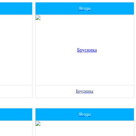
Ягоды
Брусника
Ягоды