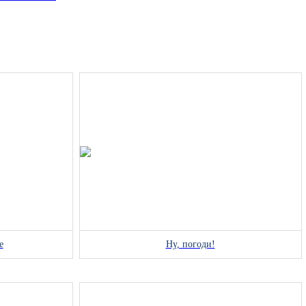
е
Ну, погоди!