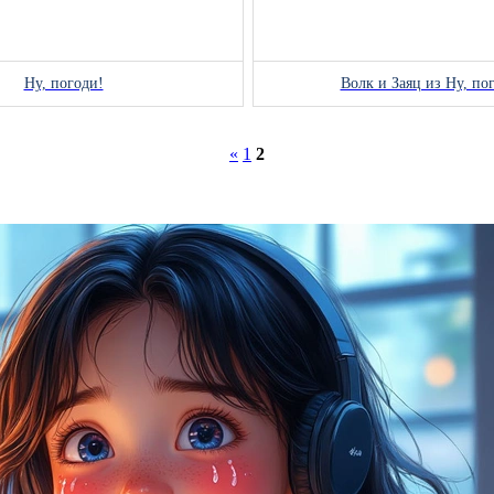
Ну, погоди!
Волк и Заяц из Ну, по
«
1
2