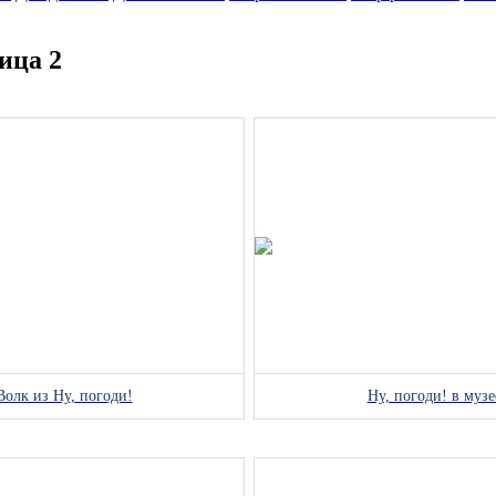
ица 2
Волк из Ну, погоди!
Ну, погоди! в музе