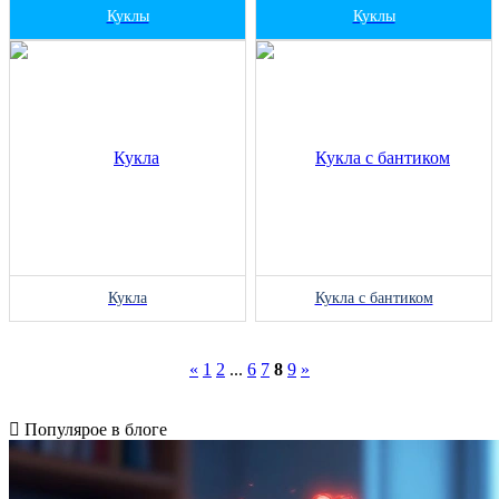
Куклы
Куклы
Кукла
Кукла с бантиком
«
1
2
...
6
7
8
9
»
Популярое в блоге