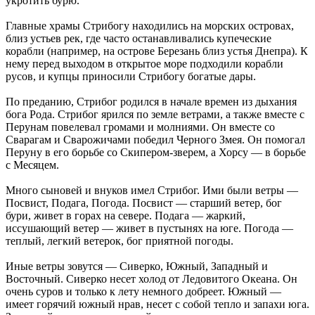
укротить бурю.
Главные храмы Стрибогу находились на морских островах,
близ устьев рек, где часто останавливались купеческие
корабли (например, на острове Березань близ устья Днепра). К
нему перед выходом в открытое море подходили корабли
русов, и купцы приносили Стрибогу богатые дары.
По преданию, Стрибог родился в начале времен из дыхания
бога Рода. Стрибог ярился по земле ветрами, а также вместе с
Перунам повелевал громами и молниями. Он вместе со
Сварагам и Сварожичами победил Черного Змея. Он помогал
Перуну в его борьбе со Скипером-зверем, а Хорсу — в борьбе
с Месяцем.
Много сыновей и внуков имел Стрибог. Ими были ветры —
Посвист, Подага, Погода. Посвист — старший ветер, бог
бури, живет в горах на севере. Подага — жаркий,
иссушающий ветер — живет в пустынях на юге. Погода —
теплый, легкий ветерок, бог приятной погоды.
Иные ветры зовутся — Сиверко, Южный, Западный и
Восточный. Сиверко несет холод от Ледовитого Океана. Он
очень суров и только к лету немного добреет. Южный —
имеет горячий южный нрав, несет с собой тепло и запахи юга.