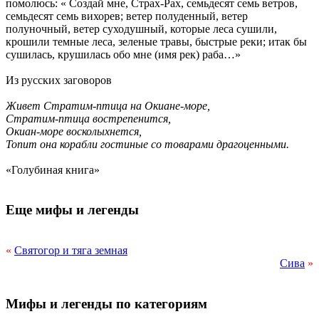
помолюсь: « Создай мне, Страх-Рах, семьдесят семь ветров,
семьдесят семь вихорев; ветер полуденный, ветер
полуночный, ветер суходушный, которые леса сушили,
крошили темные леса, зеленые травы, быстрые реки; итак бы
сушилась, крушилась обо мне (имя рек) раба…»
Из русских заговоров
Живет Стратим-птица на Окиане-море,
Стратим-птица вострепенится,
Окиан-море восколыхнется,
Топит она корабли гостиные со товарами драгоценными.
«Голубиная книга»
Еще мифы и легенды
«
Святогор и тяга земная
Сива
»
Мифы и легенды по категориям