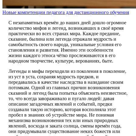
Новые компетенции педагога для дистанционного обучения
С незапамятных времён до наших дней дошло огромное
количество мифов и легенд, возникавших в своё время
практически во всех странах мира. Каждое предание,
сказание, былина или легенда отражали мудрость и
самобытность своего народа, уникальные условия его
становления и развития. Именно эти особенности
жизни каждого этноса чётко прослеживаются в его
народном творчестве, культуре, верованиях, быте.
Легенды и мифы переходили из поколения в поколение,
из уст в уста, сохраняя мудрость предков, и
передавались в качестве наследства в назидание своим
потомкам. Одной из главных причин возникновения
сказаний и легенд была попытка объяснить неизвестное,
то, что всегда завораживало и пугало людей: давая
описание загадочных явлений и событий, предки
создавали такую историю, которая восполняла этот
пробел в знаниях об устройстве мира. Не понимая
механизма возникновения тех или иных природных
явлений, восхода и заката солнца, смены времён года,
они придумывали существование неких божеств или