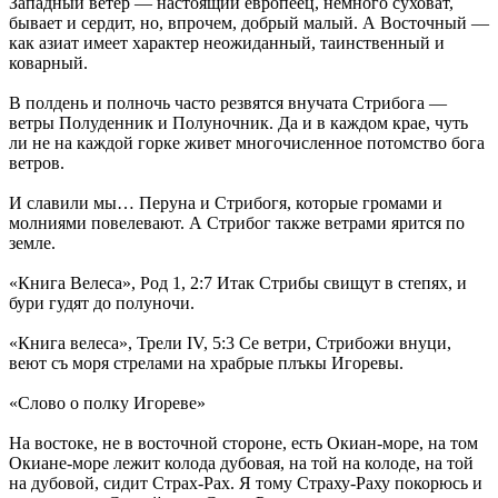
Западный ветер — настоящий европеец, немного суховат,
бывает и сердит, но, впрочем, добрый малый. А Восточный —
как азиат имеет характер неожиданный, таинственный и
коварный.
В полдень и полночь часто резвятся внучата Стрибога —
ветры Полуденник и Полуночник. Да и в каждом крае, чуть
ли не на каждой горке живет многочисленное потомство бога
ветров.
И славили мы… Перуна и Стрибогя, которые громами и
молниями повелевают. А Стрибог также ветрами ярится по
земле.
«Книга Велеса», Род 1, 2:7 Итак Стрибы свищут в степях, и
бури гудят до полуночи.
«Книга велеса», Трели IV, 5:3 Се ветри, Стрибожи внуци,
веют съ моря стрелами на храбрые плъкы Игоревы.
«Слово о полку Игореве»
На востоке, не в восточной стороне, есть Окиан-море, на том
Окиане-море лежит колода дубовая, на той на колоде, на той
на дубовой, сидит Страх-Рах. Я тому Страху-Раху покорюсь и