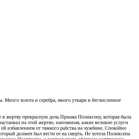
ы. Много золота и серебра, много утвари и бесчисленное
бе в жертву прекрасную дочь Приама Поликсену, которая была
настаивал на этой жертве, напоминая, какие великие услуги
т ей избавлением от тяжкого рабства на чужбине. Спокойно
оторый должен был вести ее на смерть. Не хотела Поликсена