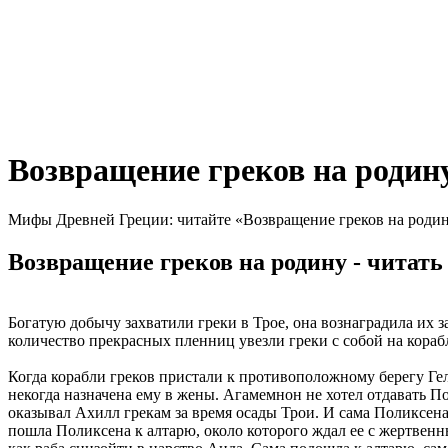
Возвращение греков на родин
Мифы Древней Греции: читайте «Возвращение греков на родин
Возвращение греков на родину - читать
Богатую добычу захватили греки в Трое, она вознаградила их з
количество прекрасных пленниц увезли греки с собой на кораб
Когда корабли греков пристали к противоположному берегу Гел
некогда назначена ему в жены. Агамемнон не хотел отдавать П
оказывал Ахилл грекам за время осады Трои. И сама Поликсена
пошла Поликсена к алтарю, около которого ждал ее с жертвенн