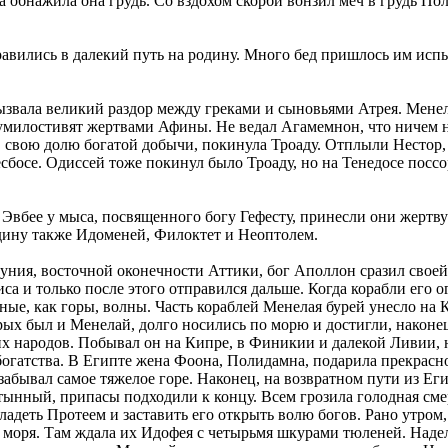
ма обнажила она грудь. Со вздохом скорби вонзил меч в грудь П
равились в далекий путь на родину. Много бед пришлось им испы
ызвала великий раздор между греками и сыновьями Атрея. Мене
не умилостивят жертвами Афины. Не ведал Агамемнон, что ничем 
ив свою долю богатой добычи, покинула Троаду. Отплыли Нестор
сбосе. Одиссей тоже покинул было Троаду, но на Тенедосе поссо
а Эвбее у мыса, посвященного богу Гефесту, принесли они жертв
одину также Идоменей, Филоктет и Неоптолем.
ния, восточной оконечности Аттики, бог Аполлон сразил своей
са и только после этого отправился дальше. Когда корабли его
е, как горы, волны. Часть кораблей Менелая бурей унесло на Кр
рых был и Менелай, долго носились по морю и достигли, наконец
их народов. Побывал он на Кипре, в Финикии и далекой Ливии,
огатства. В Египте жена Фоона, Полидамна, подарила прекрасно
 забывал самое тяжелое горе. Наконец, на возвратном пути из Ег
тынный, припасы подходили к концу. Всем грозила голодная сме
адеть Протеем и заставить его открыть волю богов. Рано утром,
оря. Там ждала их Идофея с четырьмя шкурами тюленей. Надела