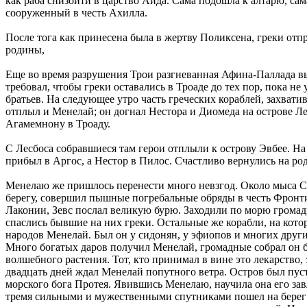
как раба снизойти в царство Аида. Сама подошла к алтарю, са
сооруженный в честь Ахилла.
После тога как принесена была в жертву Поликсена, греки отп
родины,
Еще во время разрушения Трои разгневанная Афина-Паллада в
требовал, чтобы греки оставались в Троаде до тех пор, пока 
братьев. На следующее утро часть греческих кораблей, захват
отплыл и Менелай; он догнал Нестора и Диомеда на острове Ле
Агамемнону в Троаду.
С Лесбоса собравшиеся там герои отплыли к острову Эвбее. Н
прибыл в Аргос, а Нестор в Пилос. Счастливо вернулись на р
Менелаю же пришлось перенести много невзгод. Около мыса Су
берегу, совершил пышные погребальные обряды в честь Фронти
Лаконии, Зевс послал великую бурю. Заходили по морю громадны
спаслись бывшие на них греки. Остальные же корабли, на кото
народов Менелай. Был он у сидонян, у эфиопов и многих друг
Много богатых даров получил Менелай, громадные собрал он б
волшебного растения. Тот, кто принимал в вине это лекарство,
двадцать дней ждал Менелай попутного ветра. Остров был пус
морского бога Протея. Явившись Менелаю, научила она его завл
тремя сильными и мужественными спутниками пошел на берег м