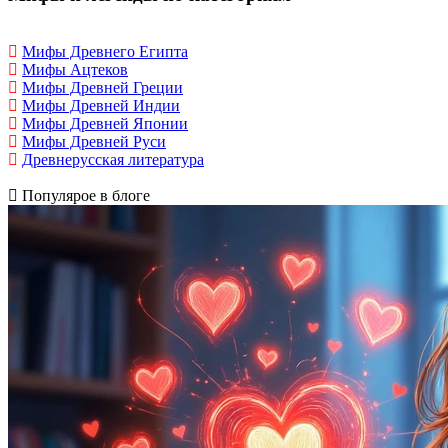
Мифы Древнего Египта
Мифы Ацтеков
Мифы Древней Греции
Мифы Древней Индии
Мифы Древней Японии
Мифы Древней Руси
Древнерусская литература
Популярое в блоге