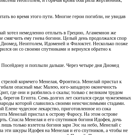
оликсены Неоптолем, и горячая кровь обагрила жертвенник,
тать во время этого пути. Многие герои погибли, не увидав
лай хотел немедленно отплыть в Грецию, Агамемнон же
не смягчить ему гнева богини. Целый день продолжался спор
, Диомед, Неоптолем, Идоменей и Филоктет. Несколько позже
рился он со своими спутниками и вернулся обратно к
у Посейдону и поплыли дальше. Через четыре дня Диомед
 стрелой кормчего Менелая, Фронтиса. Менелай пристал к
 огибали опасный мыс Малею, юго-западную оконечность
ит, где они и разбились о скалы; только с великим трудом
, берегов Египта. Семь долгих лет скитался среди чужеземных
 народы которой славились своими неисчислимыми стадами.
й Елене чудесное лекарство, приготовленное из сока
ипта Менелай пристал к острову Фаросу. На этом острове
рть. Спасла Менелая и его спутников богиня Идофея, дочь
 лишь только взлетела богиня зари Эос на небо, Менелай с
 эти шкуры Идофея на Менелая и его спутников, а чтобы не