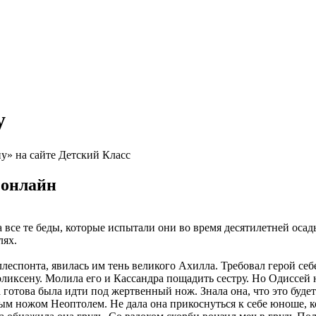
у
у» на сайте Детский Класс
 онлайн
а все те беды, которые испытали они во время десятилетней осад
лях.
леспонта, явилась им тень великого Ахилла. Требовал герой се
оликсену. Молила его и Кассандра пощадить сестру. Но Одиссей 
 готова была идти под жертвенный нож. Знала она, что это буде
ым ножом Неоптолем. Не дала она прикоснуться к себе юноше, к