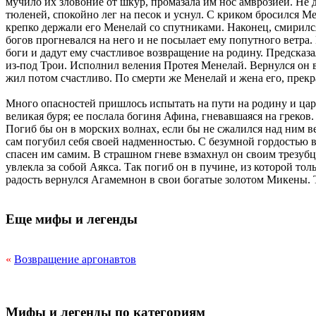
мучило их зловоние от шкур, промазала им нос амврозией. Не 
тюленей, спокойно лег на песок и уснул. С криком бросился Мен
крепко держали его Менелай со спутниками. Наконец, смирился 
богов прогневался на него и не посылает ему попутного ветра.
боги и дадут ему счастливое возвращение на родину. Предсказ
из-под Трои. Исполнил веления Протея Менелай. Вернулся он в
жил потом счастливо. По смерти же Менелай и жена его, прекра
Много опасностей пришлось испытать на пути на родину и царю
великая буря; ее послала богиня Афина, гневавшаяся на греков
Погиб бы он в морских волнах, если бы не сжалился над ним в
сам погубил себя своей надменностью. С безумной гордостью во
спасен им самим. В страшном гневе взмахнул он своим трезубце
увлекла за собой Аякса. Так погиб он в пучине, из которой то
радость вернулся Агамемнон в свои богатые золотом Микены. 
Еще мифы и легенды
«
Возвращение аргонавтов
Мифы и легенды по категориям