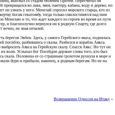
аконец, выплыл со стадом тюленей Протей. Пересчитал он
превращался во льва, змея, пантеру, кабана, воду и дерево, но
т он узнать у него. Менелай спросил морского старца, кто из
ертву богам гекатомбу, тогда только смилостивятся над ним
н Менелаю и то, что ждет каждого из героев во время их пути
р, и благополучно вернулся он в родную Спарту, где долго
 вечно, не зная печалей.
ь берегов Эвбеи. Здесь, у самого Герейского мыса, поднялась
ей погибло, разбившись о скалы. Разбился и корабль Аякса.
 выбросить Аякса на Герейскую скалу. Спасся Аякс. Но тут он
 их воли. Услыхал бог Посейдон дерзкие слова того, кто был
ась скала. Половина ее со страшным грохотом рухнула в море и
бежали бури и прибыли, наконец, к родным берегам. Но не на
Возвращение Одиссея на Итаку
»