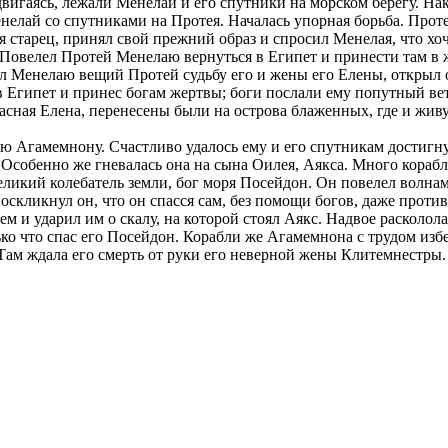
двигаясь, лежали Менелай и его спутники на морском берегу. Н
елай со спутниками на Протея. Началась упорная борьба. Протей 
старец, принял свой прежний образ и спросил Менелая, что хоче
 Повелел Протей Менелаю вернуться в Египет и принести там в ж
ал Менелаю вещий Протей судьбу его и жены его Елены, открыл о
 Египет и принес богам жертвы; боги послали ему попутный вете
сная Елена, перенесены были на острова блаженных, где и живут
 Агамемнону. Счастливо удалось ему и его спутникам достигнут
. Особенно же гневалась она на сына Оилея, Аякса. Много корабл
еликий колебатель земли, бог моря Посейдон. Он повелел волнам
скликнул он, что он спасся сам, без помощи богов, даже против
м и ударил им о скалу, на которой стоял Аякс. Надвое расколол
лько что спас его Посейдон. Корабли же Агамемнона с трудом из
Там ждала его смерть от руки его неверной жены Клитемнестры.