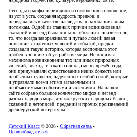
народном творчестве, культуре, верованиях, быте.
Легенды и мифы переходили из поколения в поколение,
из уст в уста, сохраняя мудрость предков, и
передавались в качестве наследства в назидание своим
потомкам. Одной из главных причин возникновения
сказаний и легенд была попытка объяснить неизвестное,
то, что всегда завораживало и пугало людей: давая
описание загадочных явлений и событий, предки
создавали такую историю, которая восполняла этот
пробел в знаниях об устройстве мира. Не понимая
механизма возникновения тех или иных природных
явлений, восхода и заката солнца, смены времён года,
они придумывали существование неких божеств или
необычных существ, наделенных особой силой, которые
и управляли всеми этими загадочными и
необъяснимыми событиями и явлениями. На нашем
сайте собрано большое количество мифов и легенд
разных народов мира, а также русских народных былин,
сказаний и летописей, преданий и прочих произведений
древнерусской литературы.
Детский Класс
© 2026 •
Обратная связь
•
Правообладателям