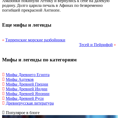
Амазонки покинули Аттику и вернулись к себе на далекую
родину. Долго царила печаль в Афинах по безвременно
погибшей прекрасной Антиопе.
Еще мифы и легенды
«
Тирренские морские разбойники
Тесей и Пейрифой
»
Мифы и легенды по категориям
Мифы Древнего Египта
Мифы Ацтеков
Мифы Древней Греции
Мифы Древней Индии
Мифы Древней Японии
Мифы Древней Руси
Древнерусская литература
Популярое в блоге