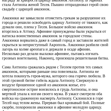
награду за храбрость царицу амазонок Антиопу. В Афинах
стала Антиопа женой Тесея. Пышно отпраздновал герой свою
свадьбу с царицей амазонок.
Амазонки же замыслили отомстить грекам за разрушение их
города и решили освободить царицу Антиопу от тяжкого, как
думали они, плена у Тесея. Большое войско амазонок
вторглось в Аттику. Афиняне принуждены были укрыться от
натиска воинственных амазонок за городские стены.
Амазонки ворвались даже в самый город и заставили жителей
скрыться за неприступный Акрополь. Амазонки разбили свой
лагерь на холме ареопага и держали в осаде афинян.
Несколько раз делали вылазки афиняне, пытаясь изгнать
грозных воительниц. Наконец, произошла решительная битва.
Сама Антиопа сражалась рядом с Тесеем против тех самых
амазонок, которыми раньше она повелевала. Антиопа не
хотела покинуть героя-мужа, которого она горячо любила. В
этой грозной битве гибель ждала Антиопу. Сверкнуло в
воздухе брошенное одной из амазонок копье, его
смертоносное острие вонзилось в грудь Антиопы, и она
мертвой упала к ногам своего мужа. В ужасе смотрели оба
войска на сраженную насмерть Антиопу. Склонился в горе
Тесей над телом жены. Прерван был кровавый бой. Полные
скорби, похоронили амазонки и афиняне молодую царицу.