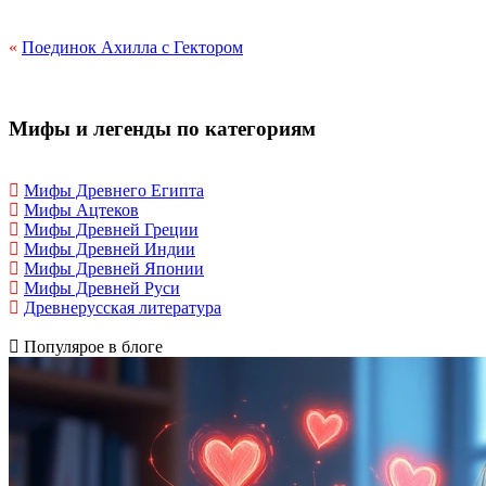
«
Поединок Ахилла с Гектором
Мифы и легенды по категориям
Мифы Древнего Египта
Мифы Ацтеков
Мифы Древней Греции
Мифы Древней Индии
Мифы Древней Японии
Мифы Древней Руси
Древнерусская литература
Популярое в блоге