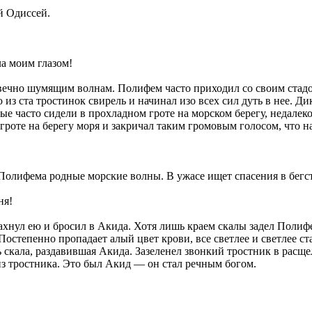
й Одиссей.
а моим глазом!
 вечно шумящим волнам. Полифем часто приходил со своим стадом
из ста тростинок свирель и начинал изо всех сил дуть в нее. Д
ые часто сидели в прохладном гроте на морском берегу, недалеко
роте на берегу моря и закричал таким громовым голосом, что на
т Полифема родные морские волны. В ужасе ищет спасения в бегс
ня!
ахнул ею и бросил в Акида. Хотя лишь краем скалы задел Полиф
 Постепенно пропадает алый цвет крови, все светлее и светлее с
ь скала, раздавившая Акида. Зазеленел звонкий тростник в расще
из тростника. Это был Акид — он стал речным богом.