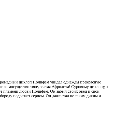
. Громадный циклоп Полифем увидел однажды прекрасную
елико могущество твое, златая Афродита! Суровому циклопу, к
 от пламени любви Полифем. Он забыл своих овец и свои
бороду подрезает серпом. Он даже стал не таким диким и