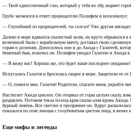
— Твой единственный глаз, который у тебя во лбу, вырвет геро
Грубо засмеялся в ответ прорицателю Полифем и воскликнул:
— Глупейший из прорицателей, ты солгал! Уже другая завладел
Далеко в море вдавался скалистый холм, он круто обрывался к
величиной была с корабельную мачту, доставал свою сделанную 
горам и долинам. Доносились они и до Акида с Галатеей, котор
бешеный бык, вскочил он. Полифем увидал Галатею и Акида в г
— Я вижу вас! Хорошо же, это будет ваше последнее свидание!
Испугалась Галатея и бросилась скорее в море. Защитили ее о
— О, помоги мне, Галатея! Родители, спасите меня, укройте ме
Настигает Акида циклоп. Он оторвал от горы целую скалу, взм
раздавлен. Потоком текла из-под края скалы алая кровь Акида.
бурный ливень. Все светлее и прозрачнее он. Вдруг раскололас
показался по пояс юноша с голубоватым цветом лица, в венке 
Еще мифы и легенды