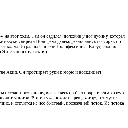
 на этот холм. Там он садился, положив у ног дубину, которая
икие звуки свирели Полифема далеко разносились по морю, по
 от холма. Играл на свирели Полифем и пел. Вдруг, словно
 Этне откликнулось эхо:
тве Акид. Он простирает руки к морю и восклицает:
ем несчастного юношу, все же весь он был покрыт этим краем и
тановится поток. Вот он уже похож на реку, которую замутил
лине, и струится из нее быстрый, прозрачный поток. Из потока