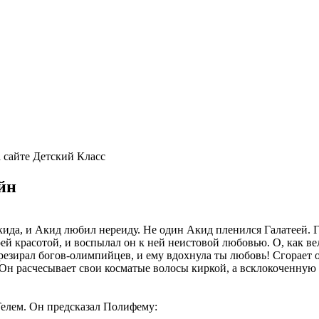
 сайте Детский Класс
йн
кида, и Акид любил нереиду. Не один Акид пленился Галатеей
оей красотой, и воспылал он к ней неистовой любовью. О, как в
презирал богов-олимпийцев, и ему вдохнула ты любовь! Сгорает
 Он расчесывает свои косматые волосы киркой, а всклокоченную 
Телем. Он предсказал Полифему: