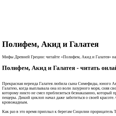
Полифем, Акид и Галатея
Мифы Древней Греции: читайте «Полифем, Акид и Галатея» на
Полифем, Акид и Галатея - читать онла
Прекрасная нереида Галатея любила сына Симефиды, юного А
Галатею, когда выплывала она из волн лазурного моря, сияя св
которому никто не смел приблизиться безнаказанно, который 
пещеры. Дикий циклоп начал даже заботиться о своей красоте.
кровожадным.
Как раз в это время приплыл к берегам Сицилии прорицатель 