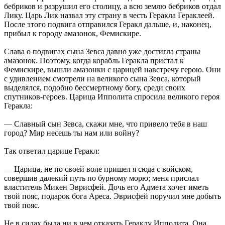
бебриков и разрушил его столицу, а всю землю бебриков отдал
Лику. Царь Лик назвал эту страну в честь Геракла Гераклеей.
После этого подвига отправился Геракл дальше, и, наконец,
прибыл к городу амазонок, Фемискире.
Слава о подвигах сына Зевса давно уже достигла страны
амазонок. Поэтому, когда корабль Геракла пристал к
Фемискире, вышли амазонки с царицей навстречу герою. Они
с удивлением смотрели на великого сына Зевса, который
выделялся, подобно бессмертному богу, среди своих
спутников-героев. Царица Ипполита спросила великого героя
Геракла:
— Славный сын Зевса, скажи мне, что привело тебя в наш
город? Мир несешь ты нам или войну?
Так ответил царице Геракл:
— Царица, не по своей воле пришел я сюда с войском,
совершив далекий путь по бурному морю; меня прислал
властитель Микен Эврисфей. Дочь его Адмета хочет иметь
твой пояс, подарок бога Ареса. Эврисфей поручил мне добыть
твой пояс.
Не в силах была ни в чем отказать Гераклу Ипполита. Она