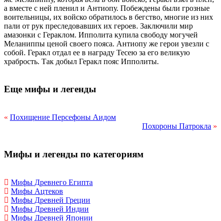
а вместе с ней пленил и Антиопу. Побеждены были грозные
воительницы, их войско обратилось в бегство, многие из них
пали от рук преследовавших их героев. Заключили мир
амазонки с Гераклом. Ипполита купила свободу могучей
Меланиппы ценой своего пояса. Антиопу же герои увезли с
собой. Геракл отдал ее в награду Тесею за его великую
храбрость. Так добыл Геракл пояс Ипполиты.
Еще мифы и легенды
«
Похищение Персефоны Аидом
Похороны Патрокла
»
Мифы и легенды по категориям
Мифы Древнего Египта
Мифы Ацтеков
Мифы Древней Греции
Мифы Древней Индии
Мифы Древней Японии