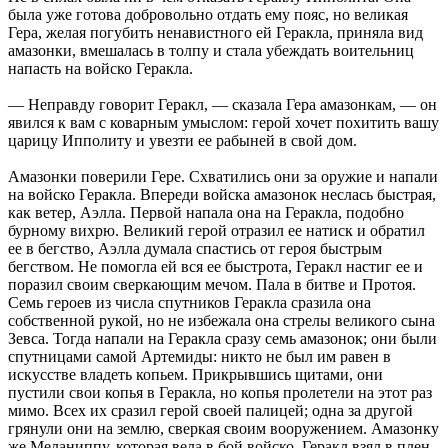
была уже готова добровольно отдать ему пояс, но великая
Гера, желая погубить ненавистного ей Геракла, приняла вид
амазонки, вмешалась в толпу и стала убеждать воительниц
напасть на войско Геракла.
— Неправду говорит Геракл, — сказала Гера амазонкам, — он
явился к вам с коварным умыслом: герой хочет похитить вашу
царицу Ипполиту и увезти ее рабыней в свой дом.
Амазонки поверили Гере. Схватились они за оружие и напали
на войско Геракла. Впереди войска амазонок неслась быстрая,
как ветер, Аэлла. Первой напала она на Геракла, подобно
бурному вихрю. Великий герой отразил ее натиск и обратил
ее в бегство, Аэлла думала спастись от героя быстрым
бегством. Не помогла ей вся ее быстрота, Геракл настиг ее и
поразил своим сверкающим мечом. Пала в битве и Протоя.
Семь героев из числа спутников Геракла сразила она
собственной рукой, но не избежала она стрелы великого сына
Зевса. Тогда напали на Геракла сразу семь амазонок; они были
спутницами самой Артемиды: никто не был им равен в
искусстве владеть копьем. Прикрывшись щитами, они
пустили свои копья в Геракла, но копья пролетели на этот раз
мимо. Всех их сразил герой своей палицей; одна за другой
грянули они на землю, сверкая своим вооружением. Амазонку
же Меланиппу, которая вела в бой войско, Геракл взял в плен,