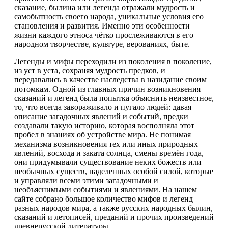
сказание, былина или легенда отражали мудрость и
самобытность своего народа, уникальные условия его
становления и развития. Именно эти особенности
жизни каждого этноса чётко прослеживаются в его
народном творчестве, культуре, верованиях, быте.
Легенды и мифы переходили из поколения в поколение,
из уст в уста, сохраняя мудрость предков, и
передавались в качестве наследства в назидание своим
потомкам. Одной из главных причин возникновения
сказаний и легенд была попытка объяснить неизвестное,
то, что всегда завораживало и пугало людей: давая
описание загадочных явлений и событий, предки
создавали такую историю, которая восполняла этот
пробел в знаниях об устройстве мира. Не понимая
механизма возникновения тех или иных природных
явлений, восхода и заката солнца, смены времён года,
они придумывали существование неких божеств или
необычных существ, наделенных особой силой, которые
и управляли всеми этими загадочными и
необъяснимыми событиями и явлениями. На нашем
сайте собрано большое количество мифов и легенд
разных народов мира, а также русских народных былин,
сказаний и летописей, преданий и прочих произведений
древнерусской литературы.