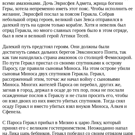
всеми амазонками. Дочь Эврисфея Адмета, жрица богини
Геры, хотела непременно иметь этот пояс. Чтобы исполнить ее
желание, Эврисфей послал за поясом Геракла. Собрав
небольшой отряд героев, великий сын Зевса отправился в
далекий путь на одном только корабле. Хотя и невелик был
отряд Геракла, но много славных героев было в этом отряде,
был в нем и великий герой Аттики Тесей.
Далекий путь предстоял героям. Они должны были
достигнуть самых дальних берегов Эвксинского Понта, так
как там находилась страна амазонок со столицей Фемискирой.
По пути Геракл пристал со своими спутниками к острову
Паросу, где правили сыновья Миноса. На этом острове убили
сыновья Миноса двух спутников Геракла. Геракл,
рассерженный этим, тотчас же начал войну с сыновьями
Миноса. Многих жителей Пароса он перебил, других же,
загнав в город, держал в осаде до тех пор, пока не послали
осажденные послов к Гераклу и не стали просить его, чтобы
он взял двоих из них вместо убитых спутников. Тогда снял
осаду Геракл и вместо убитых взял внуков Миноса, Алкея и
Сфенела.
С Пароса Геракл прибыл в Мизию к царю Лику, который
принял его с великим гостеприимством. Неожиданно напал
на Лика царь бебриков. Геракл победил со своим отрядом царя