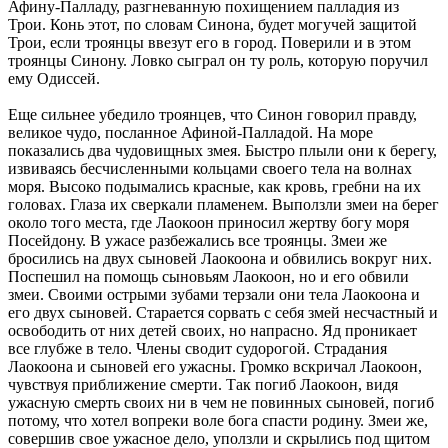
Афину-Палладу, разгневанную похищением палладия из
Трои. Конь этот, по словам Синона, будет могучей защитой
Трои, если троянцы ввезут его в город. Поверили и в этом
троянцы Синону. Ловко сыграл он ту роль, которую поручил
ему Одиссей.
Еще сильнее убедило троянцев, что Синон говорил правду,
великое чудо, посланное Афиной-Палладой. На море
показались два чудовищных змея. Быстро плыли они к берегу,
извиваясь бесчисленными кольцами своего тела на волнах
моря. Высоко подымались красные, как кровь, гребни на их
головах. Глаза их сверкали пламенем. Выползли змеи на берег
около того места, где Лаокоон приносил жертву богу моря
Посейдону. В ужасе разбежались все троянцы. Змеи же
бросились на двух сыновей Лаокоона и обвились вокруг них.
Поспешил на помощь сыновьям Лаокоон, но и его обвили
змеи. Своими острыми зубами терзали они тела Лаокоона и
его двух сыновей. Старается сорвать с себя змей несчастный и
освободить от них детей своих, но напрасно. Яд проникает
все глубже в тело. Члены сводит судорогой. Страдания
Лаокоона и сыновей его ужасны. Громко вскричал Лаокоон,
чувствуя приближение смерти. Так погиб Лаокоон, видя
ужасную смерть своих ни в чем не повинных сыновей, погиб
потому, что хотел вопреки воле бога спасти родину. Змеи же,
совершив свое ужасное дело, уползли и скрылись под щитом