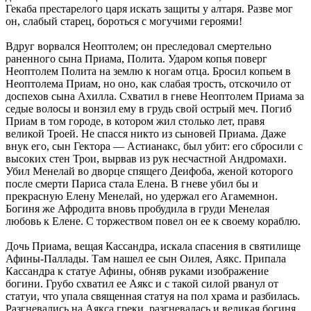
Гекаба престарелого царя искать защиты у алтаря. Разве мог
он, слабый старец, бороться с могучими героями!
Вдруг ворвался Неоптолем; он преследовал смертельно
раненного сына Приама, Полита. Ударом копья поверг
Неоптолем Полита на землю к ногам отца. Бросил копьем в
Неоптолема Приам, но оно, как слабая трость, отскочило от
доспехов сына Ахилла. Схватил в гневе Неоптолем Приама за
седые волосы и вонзил ему в грудь свой острый меч. Погиб
Приам в том городе, в котором жил столько лет, правя
великой Троей. Не спасся никто из сыновей Приама. Даже
внук его, сын Гектора — Астианакс, был убит: его сбросили с
высоких стен Трои, вырвав из рук несчастной Андромахи.
Убил Менелай во дворце спящего Деифоба, женой которого
после смерти Париса стала Елена. В гневе убил бы и
прекрасную Елену Менелай, но удержал его Агамемнон.
Богиня же Афродита вновь пробудила в груди Менелая
любовь к Елене. С торжеством повел он ее к своему кораблю.
Дочь Приама, вещая Кассандра, искала спасения в святилище
Афины-Паллады. Там нашел ее сын Оилея, Аякс. Припала
Кассандра к статуе Афины, обняв руками изображение
богини. Грубо схватил ее Аякс и с такой силой рванул от
статуи, что упала священная статуя на пол храма и разбилась.
Разгневались на Аякса греки, разгневалась и великая богиня.