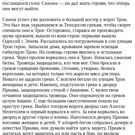
послышался голос Синона — он дал знать героям, что теперь
они могут выйти.
Синон успел уже разложить и большой костер у ворот Трои.
Это был знак укрывшимся за Тенедосом грекам, чтобы скорее
спешили они к Трое. Осторожно, стараясь не производить
шума оружием, вышли из коня герои; первыми вышли
Одиссей с Эпеем. Рассыпались по погруженным в сон улицам
Трои герои. Запылали дома, кровавым заревом освещая
гибнущую Трою. На помощь героям явились и остальные
греки. Через пролом ворвались они в Трою. Началась ужасная
битва. Троянцы защищались, кто чем мог. Они бросали в
греков горящими бревнами, столами, утварью, бились
вертелами, на которых только что жарили мясо для пира.
Никого не щадили греки. С воплем бегали по улицам Трои
женщины и дети. Наконец, подступили греки к дворцу
Приама, защищенному стеной с башнями. С мужеством
отчаяния защищались троянцы. Они опрокинули на греков
целую башню. С еще большим ожесточением пошли на
приступ греки. Выбил топором ворота дворца сын Ахилла
Неоптолем и первый ворвался в него. За ним ворвались во
дворец и другие герои и воины. Наполнился дворец Приама
воплями женщин и детей. У алтарей богов собрались дочери и
невестки Приама, они думали найти здесь защиту, Приам в
доспехах хотел защитить их или пасть в бою, но молила