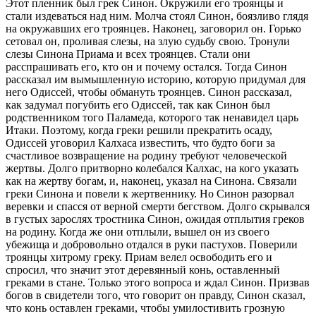
Этот пленник был грек Синон. Окружили его троянцы и
стали издеваться над ним. Молча стоял Синон, боязливо глядя
на окружавших его троянцев. Наконец, заговорил он. Горько
сетовал он, проливая слезы, на злую судьбу свою. Тронули
слезы Синона Приама и всех троянцев. Стали они
расспрашивать его, кто он и почему остался. Тогда Синон
рассказал им вымышленную историю, которую придумал для
него Одиссей, чтобы обмануть троянцев. Синон рассказал,
как задумал погубить его Одиссей, так как Синон был
родственником того Паламеда, которого так ненавидел царь
Итаки. Поэтому, когда греки решили прекратить осаду,
Одиссей уговорил Калхаса известить, что будто боги за
счастливое возвращение на родину требуют человеческой
жертвы. Долго притворно колебался Калхас, на кого указать
как на жертву богам, и, наконец, указал на Синона. Связали
греки Синона и повели к жертвеннику. Но Синон разорвал
веревки и спасся от верной смерти бегством. Долго скрывался
в густых зарослях тростника Синон, ожидая отплытия греков
на родину. Когда же они отплыли, вышел он из своего
убежища и добровольно отдался в руки пастухов. Поверили
троянцы хитрому греку. Приам велел освободить его и
спросил, что значит этот деревянный конь, оставленный
греками в стане. Только этого вопроса и ждал Синон. Призвав
богов в свидетели того, что говорит он правду, Синон сказал,
что конь оставлен греками, чтобы умилостивить грозную