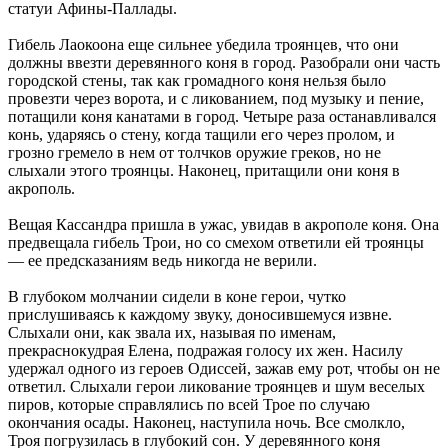
статуи Афины-Паллады.
Гибель Лаокоона еще сильнее убедила троянцев, что они
должны ввезти деревянного коня в город. Разобрали они часть
городской стены, так как громадного коня нельзя было
провезти через ворота, и с ликованием, под музыку и пение,
потащили коня канатами в город. Четыре раза останавливался
конь, ударяясь о стену, когда тащили его через пролом, и
грозно гремело в нем от толчков оружие греков, но не
слыхали этого троянцы. Наконец, притащили они коня в
акрополь.
Вещая Кассандра пришла в ужас, увидав в акрополе коня. Она
предвещала гибель Трои, но со смехом ответили ей троянцы
— ее предсказаниям ведь никогда не верили.
В глубоком молчании сидели в коне герои, чутко
прислушиваясь к каждому звуку, доносившемуся извне.
Слыхали они, как звала их, называя по именам,
прекраснокудрая Елена, подражая голосу их жен. Насилу
удержал одного из героев Одиссей, зажав ему рот, чтобы он не
ответил. Слыхали герои ликование троянцев и шум веселых
пиров, которые справлялись по всей Трое по случаю
окончания осады. Наконец, наступила ночь. Все смолкло,
Троя погрузилась в глубокий сон. У деревянного коня