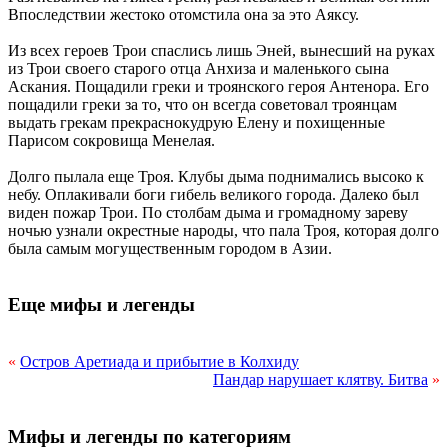
Впоследствии жестоко отомстила она за это Аяксу.
Из всех героев Трои спаслись лишь Эней, вынесший на руках
из Трои своего старого отца Анхиза и маленького сына
Аскания. Пощадили греки и троянского героя Антенора. Его
пощадили греки за то, что он всегда советовал троянцам
выдать грекам прекраснокудрую Елену и похищенные
Парисом сокровища Менелая.
Долго пылала еще Троя. Клубы дыма поднимались высоко к
небу. Оплакивали боги гибель великого города. Далеко был
виден пожар Трои. По столбам дыма и громадному зареву
ночью узнали окрестные народы, что пала Троя, которая долго
была самым могущественным городом в Азии.
Еще мифы и легенды
«
Остров Аретиада и прибытие в Колхиду
Пандар нарушает клятву. Битва
»
Мифы и легенды по категориям