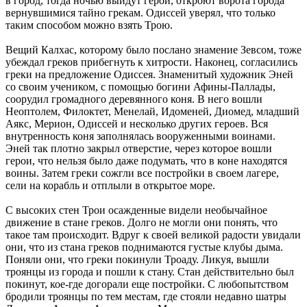
в город, тогда ночью выйдут герои, откроют ворота города
вернувшимися тайно грекам. Одиссей уверял, что только
таким способом можно взять Трою.
Вещий Калхас, которому было послано знамение Зевсом, тоже
убеждал греков прибегнуть к хитрости. Наконец, согласились
греки на предложение Одиссея. Знаменитый художник Эней
со своим учеником, с помощью богини Афины-Паллады,
соорудил громадного деревянного коня. В него вошли
Неоптолем, Филоктет, Менелай, Идоменей, Диомед, младший
Аякс, Мерион, Одиссей и несколько других героев. Вся
внутренность коня заполнялась вооруженными воинами.
Эней так плотно закрыл отверстие, через которое вошли
герои, что нельзя было даже подумать, что в коне находятся
воины. Затем греки сожгли все постройки в своем лагере,
сели на корабль и отплыли в открытое море.
С высоких стен Трои осажденные видели необычайное
движение в стане греков. Долго не могли они понять, что
такое там происходит. Вдруг к своей великой радости увидали
они, что из стана греков поднимаются густые клубы дыма.
Поняли они, что греки покинули Троаду. Ликуя, вышли
троянцы из города и пошли к стану. Стан действительно был
покинут, кое-где догорали еще постройки. С любопытством
бродили троянцы по тем местам, где стояли недавно шатры