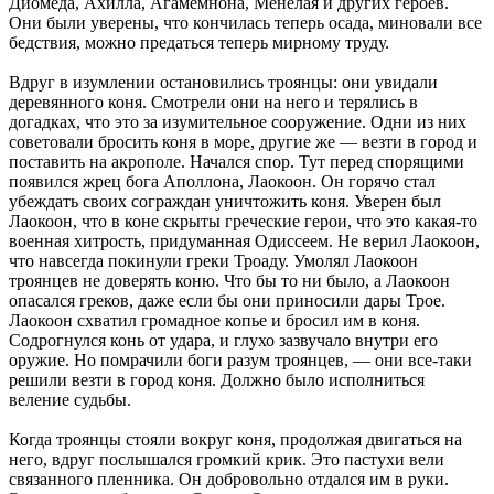
Диомеда, Ахилла, Агамемнона, Менелая и других героев.
Они были уверены, что кончилась теперь осада, миновали все
бедствия, можно предаться теперь мирному труду.
Вдруг в изумлении остановились троянцы: они увидали
деревянного коня. Смотрели они на него и терялись в
догадках, что это за изумительное сооружение. Одни из них
советовали бросить коня в море, другие же — везти в город и
поставить на акрополе. Начался спор. Тут перед спорящими
появился жрец бога Аполлона, Лаокоон. Он горячо стал
убеждать своих сограждан уничтожить коня. Уверен был
Лаокоон, что в коне скрыты греческие герои, что это какая-то
военная хитрость, придуманная Одиссеем. Не верил Лаокоон,
что навсегда покинули греки Троаду. Умолял Лаокоон
троянцев не доверять коню. Что бы то ни было, а Лаокоон
опасался греков, даже если бы они приносили дары Трое.
Лаокоон схватил громадное копье и бросил им в коня.
Содрогнулся конь от удара, и глухо зазвучало внутри его
оружие. Но помрачили боги разум троянцев, — они все-таки
решили везти в город коня. Должно было исполниться
веление судьбы.
Когда троянцы стояли вокруг коня, продолжая двигаться на
него, вдруг послышался громкий крик. Это пастухи вели
связанного пленника. Он добровольно отдался им в руки.