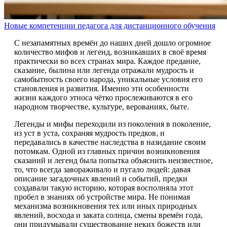
Новые компетенции педагога для дистанционного обучения
С незапамятных времён до наших дней дошло огромное
количество мифов и легенд, возникавших в своё время
практически во всех странах мира. Каждое предание,
сказание, былина или легенда отражали мудрость и
самобытность своего народа, уникальные условия его
становления и развития. Именно эти особенности
жизни каждого этноса чётко прослеживаются в его
народном творчестве, культуре, верованиях, быте.
Легенды и мифы переходили из поколения в поколение,
из уст в уста, сохраняя мудрость предков, и
передавались в качестве наследства в назидание своим
потомкам. Одной из главных причин возникновения
сказаний и легенд была попытка объяснить неизвестное,
то, что всегда завораживало и пугало людей: давая
описание загадочных явлений и событий, предки
создавали такую историю, которая восполняла этот
пробел в знаниях об устройстве мира. Не понимая
механизма возникновения тех или иных природных
явлений, восхода и заката солнца, смены времён года,
они придумывали существование неких божеств или