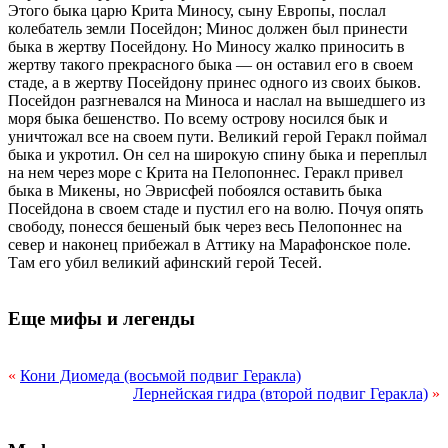
Этого быка царю Крита Миносу, сыну Европы, послал
колебатель земли Посейдон; Минос должен был принести
быка в жертву Посейдону. Но Миносу жалко приносить в
жертву такого прекрасного быка — он оставил его в своем
стаде, а в жертву Посейдону принес одного из своих быков.
Посейдон разгневался на Миноса и наслал на вышедшего из
моря быка бешенство. По всему острову носился бык и
уничтожал все на своем пути. Великий герой Геракл поймал
быка и укротил. Он сел на широкую спину быка и переплыл
на нем через море с Крита на Пелопоннес. Геракл привел
быка в Микены, но Эврисфей побоялся оставить быка
Посейдона в своем стаде и пустил его на волю. Почуя опять
свободу, понесся бешеный бык через весь Пелопоннес на
север и наконец прибежал в Аттику на Марафонское поле.
Там его убил великий афинский герой Тесей.
Еще мифы и легенды
«
Кони Диомеда (восьмой подвиг Геракла)
Лернейская гидра (второй подвиг Геракла)
»