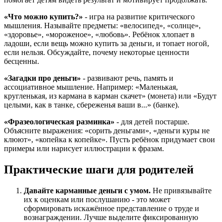
«Что можно купить?»
- игра на развитие критического
мышления. Называйте предметы: «велосипед», «солнце»,
«здоровье», «мороженое», «любовь». Ребёнок хлопает в
ладоши, если вещь можно купить за деньги, и топает ногой,
если нельзя. Обсуждайте, почему некоторые ценности
бесценны.
«Загадки про деньги»
- развивают речь, память и
ассоциативное мышление. Например: «Маленькая,
кругленькая, из кармана в карман скачет» (монета) или «Будут
целыми, как в танке, сбереженья ваши в...» (банке).
«Фразеологическая разминка»
- для детей постарше.
Объясните выражения: «сорить деньгами», «деньги куры не
клюют», «копейка к копейке». Пусть ребёнок придумает свои
примеры или нарисует иллюстрации к фразам.
Практические шаги для родителей
Давайте карманные деньги с умом.
Не привязывайте
их к оценкам или послушанию - это может
сформировать искажённое представление о труде и
вознаграждении. Лучше выделите фиксированную