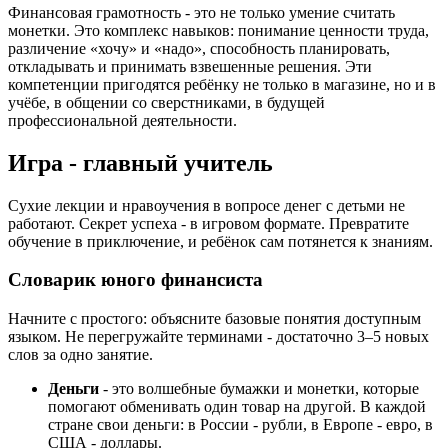
Финансовая грамотность - это не только умение считать
монетки. Это комплекс навыков: понимание ценности труда,
различение «хочу» и «надо», способность планировать,
откладывать и принимать взвешенные решения. Эти
компетенции пригодятся ребёнку не только в магазине, но и в
учёбе, в общении со сверстниками, в будущей
профессиональной деятельности.
Игра - главный учитель
Сухие лекции и нравоучения в вопросе денег с детьми не
работают. Секрет успеха - в игровом формате. Превратите
обучение в приключение, и ребёнок сам потянется к знаниям.
Словарик юного финансиста
Начните с простого: объясните базовые понятия доступным
языком. Не перегружайте терминами - достаточно 3–5 новых
слов за одно занятие.
Деньги
- это волшебные бумажки и монетки, которые
помогают обменивать один товар на другой. В каждой
стране свои деньги: в России - рубли, в Европе - евро, в
США - доллары.