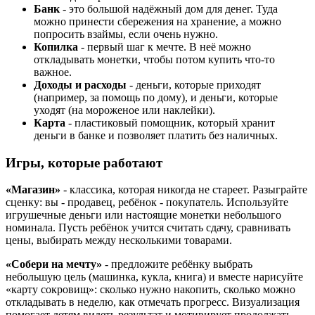
Банк
- это большой надёжный дом для денег. Туда
можно принести сбережения на хранение, а можно
попросить взаймы, если очень нужно.
Копилка
- первый шаг к мечте. В неё можно
откладывать монетки, чтобы потом купить что-то
важное.
Доходы и расходы
- деньги, которые приходят
(например, за помощь по дому), и деньги, которые
уходят (на мороженое или наклейки).
Карта
- пластиковый помощник, который хранит
деньги в банке и позволяет платить без наличных.
Игры, которые работают
«Магазин»
- классика, которая никогда не стареет. Разыграйте
сценку: вы - продавец, ребёнок - покупатель. Используйте
игрушечные деньги или настоящие монетки небольшого
номинала. Пусть ребёнок учится считать сдачу, сравнивать
цены, выбирать между несколькими товарами.
«Собери на мечту»
- предложите ребёнку выбрать
небольшую цель (машинка, кукла, книга) и вместе нарисуйте
«карту сокровищ»: сколько нужно накопить, сколько можно
откладывать в неделю, как отмечать прогресс. Визуализация
помогает детям видеть результат и мотивирует продолжать.