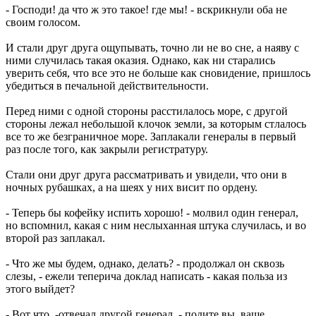
- Господи! да что ж это такое! где мы! - вскрикнули оба не
своим голосом.
И стали друг друга ощупывать, точно ли не во сне, а наяву с
ними случилась такая оказия. Однако, как ни старались
уверить себя, что все это не больше как сновидение, пришлось
убедиться в печальной действительности.
Перед ними с одной стороны расстилалось море, с другой
стороны лежал небольшой клочок земли, за которым стлалось
все то же безграничное море. Заплакали генералы в первый
раз после того, как закрыли регистратуру.
Стали они друг друга рассматривать и увидели, что они в
ночных рубашках, а на шеях у них висит по ордену.
- Теперь бы кофейку испить хорошо! - молвил один генерал,
но вспомнил, какая с ним неслыханная штука случилась, и во
второй раз заплакал.
- Что же мы будем, однако, делать? - продолжал он сквозь
слезы, - ежели теперича доклад написать - какая польза из
этого выйдет?
- Вот что, -отвечал другой генерал, - подите вы, ваше