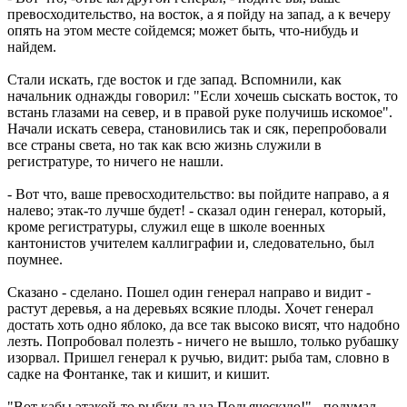
превосходительство, на восток, а я пойду на запад, а к вечеру
опять на этом месте сойдемся; может быть, что-нибудь и
найдем.
Стали искать, где восток и где запад. Вспомнили, как
начальник однажды говорил: "Если хочешь сыскать восток, то
встань глазами на север, и в правой руке получишь искомое".
Начали искать севера, становились так и сяк, перепробовали
все страны света, но так как всю жизнь служили в
регистратуре, то ничего не нашли.
- Вот что, ваше превосходительство: вы пойдите направо, а я
налево; этак-то лучше будет! - сказал один генерал, который,
кроме регистратуры, служил еще в школе военных
кантонистов учителем каллиграфии и, следовательно, был
поумнее.
Сказано - сделано. Пошел один генерал направо и видит -
растут деревья, а на деревьях всякие плоды. Хочет генерал
достать хоть одно яблоко, да все так высоко висят, что надобно
лезть. Попробовал полезть - ничего не вышло, только рубашку
изорвал. Пришел генерал к ручью, видит: рыба там, словно в
садке на Фонтанке, так и кишит, и кишит.
"Вот кабы этакой-то рыбки да на Подьяческую!" - подумал