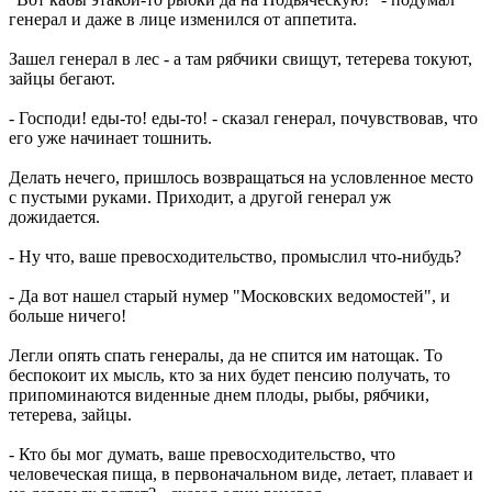
генерал и даже в лице изменился от аппетита.
Зашел генерал в лес - а там рябчики свищут, тетерева токуют,
зайцы бегают.
- Господи! еды-то! еды-то! - сказал генерал, почувствовав, что
его уже начинает тошнить.
Делать нечего, пришлось возвращаться на условленное место
с пустыми руками. Приходит, а другой генерал уж
дожидается.
- Ну что, ваше превосходительство, промыслил что-нибудь?
- Да вот нашел старый нумер "Московских ведомостей", и
больше ничего!
Легли опять спать генералы, да не спится им натощак. То
беспокоит их мысль, кто за них будет пенсию получать, то
припоминаются виденные днем плоды, рыбы, рябчики,
тетерева, зайцы.
- Кто бы мог думать, ваше превосходительство, что
человеческая пища, в первоначальном виде, летает, плавает и