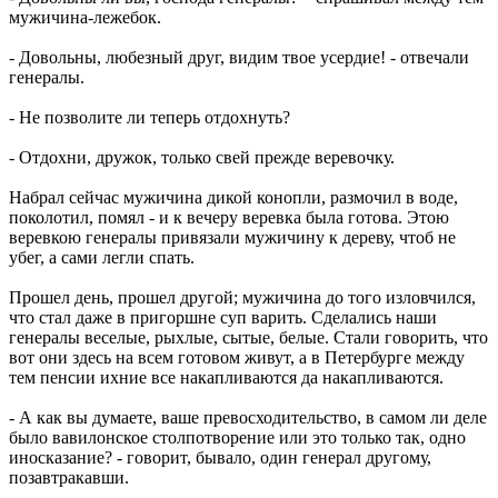
мужичина-лежебок.
- Довольны, любезный друг, видим твое усердие! - отвечали
генералы.
- Не позволите ли теперь отдохнуть?
- Отдохни, дружок, только свей прежде веревочку.
Набрал сейчас мужичина дикой конопли, размочил в воде,
поколотил, помял - и к вечеру веревка была готова. Этою
веревкою генералы привязали мужичину к дереву, чтоб не
убег, а сами легли спать.
Прошел день, прошел другой; мужичина до того изловчился,
что стал даже в пригоршне суп варить. Сделались наши
генералы веселые, рыхлые, сытые, белые. Стали говорить, что
вот они здесь на всем готовом живут, а в Петербурге между
тем пенсии ихние все накапливаются да накапливаются.
- А как вы думаете, ваше превосходительство, в самом ли деле
было вавилонское столпотворение или это только так, одно
иносказание? - говорит, бывало, один генерал другому,
позавтракавши.