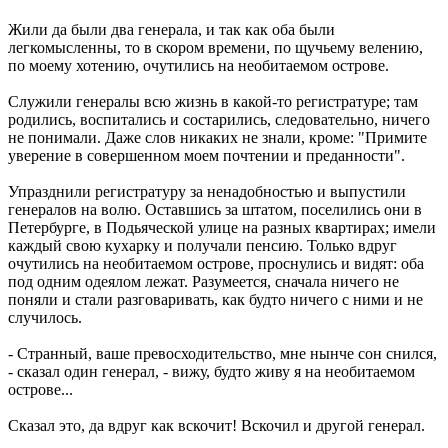
Жили да были два генерала, и так как оба были
легкомысленны, то в скором времени, по щучьему велению,
по моему хотению, очутились на необитаемом острове.
Служили генералы всю жизнь в какой-то регистратуре; там
родились, воспитались и состарились, следовательно, ничего
не понимали. Даже слов никаких не знали, кроме: "Примите
уверение в совершенном моем почтении и преданности".
Упразднили регистратуру за ненадобностью и выпустили
генералов на волю. Оставшись за штатом, поселились они в
Петербурге, в Подьяческой улице на разных квартирах; имели
каждый свою кухарку и получали пенсию. Только вдруг
очутились на необитаемом острове, проснулись и видят: оба
под одним одеялом лежат. Разумеется, сначала ничего не
поняли и стали разговаривать, как будто ничего с ними и не
случилось.
- Странный, ваше превосходительство, мне нынче сон снился,
- сказал один генерал, - вижу, будто живу я на необитаемом
острове...
Сказал это, да вдруг как вскочит! Вскочил и другой генерал.