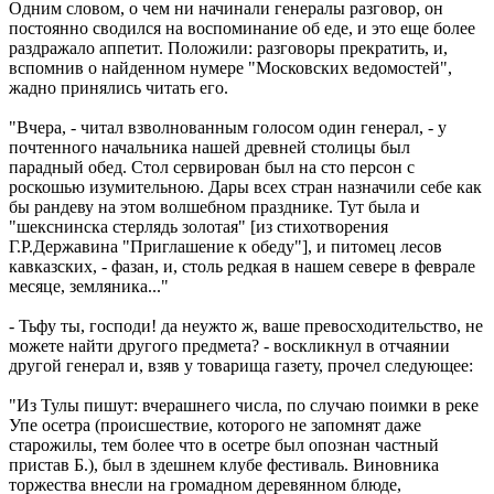
Одним словом, о чем ни начинали генералы разговор, он
постоянно сводился на воспоминание об еде, и это еще более
раздражало аппетит. Положили: разговоры прекратить, и,
вспомнив о найденном нумере "Московских ведомостей",
жадно принялись читать его.
"Вчера, - читал взволнованным голосом один генерал, - у
почтенного начальника нашей древней столицы был
парадный обед. Стол сервирован был на сто персон с
роскошью изумительною. Дары всех стран назначили себе как
бы рандеву на этом волшебном празднике. Тут была и
"шекснинска стерлядь золотая" [из стихотворения
Г.Р.Державина "Приглашение к обеду"], и питомец лесов
кавказских, - фазан, и, столь редкая в нашем севере в феврале
месяце, земляника..."
- Тьфу ты, господи! да неужто ж, ваше превосходительство, не
можете найти другого предмета? - воскликнул в отчаянии
другой генерал и, взяв у товарища газету, прочел следующее:
"Из Тулы пишут: вчерашнего числа, по случаю поимки в реке
Упе осетра (происшествие, которого не запомнят даже
старожилы, тем более что в осетре был опознан частный
пристав Б.), был в здешнем клубе фестиваль. Виновника
торжества внесли на громадном деревянном блюде,