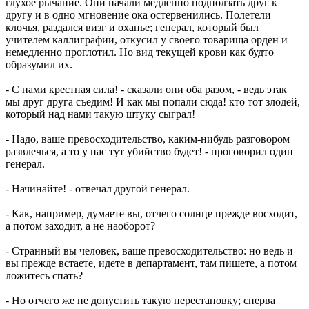
глухое рычание. Они начали медленно подползать друг к
другу и в одно мгновение ока остервенились. Полетели
клочья, раздался визг и оханье; генерал, который был
учителем каллиграфии, откусил у своего товарища орден и
немедленно проглотил. Но вид текущей крови как будто
образумил их.
- С нами крестная сила! - сказали они оба разом, - ведь этак
мы друг друга съедим! И как мы попали сюда! кто тот злодей,
который над нами такую штуку сыграл!
- Надо, ваше превосходительство, каким-нибудь разговором
развлечься, а то у нас тут убийство будет! - проговорил один
генерал.
- Начинайте! - отвечал другой генерал.
- Как, например, думаете вы, отчего солнце прежде восходит,
а потом заходит, а не наоборот?
- Странный вы человек, ваше превосходительство: но ведь и
вы прежде встаете, идете в департамент, там пишете, а потом
ложитесь спать?
- Но отчего же не допустить такую перестановку; сперва