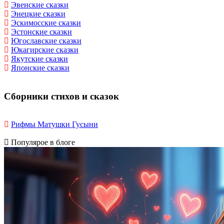
Эвенские сказки
Энецкие сказки
Эскимосские сказки
Эстонские сказки
Югославские сказки
Юкагирские сказки
Якутские сказки
Японские сказки
Сборники стихов и сказок
Рифмы Матушки Гусыни
Популярое в блоге