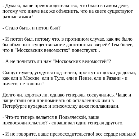
- Думаю, ваше превосходительство, что было в самом деле,
потому что иначе как же объяснить, что на свете существуют
разные языки!
- Стало быть, и потоп был?
- И потоп был, потому что, в противном случае, как же было
бы объяснить существование допотопных зверей? Тем более,
что в "Московских ведомостях" повествуют...
- А не почитать ли нам "Московских ведомостей"?
Сыщут нумер, усядутся под тенью, прочтут от доски до доски,
как ели в Москве, ели в Туле, ели в Пензе, ели в Рязани - и
ничего, не тошнит!
Долго ли, коротко ли, однако генералы соскучились. Чаще и
чаще стали они припоминать об оставленных ими в
Петербурге кухарках и втихомолку даже поплакивали.
- Что-то теперь делается в Подьяческой, ваше
превосходительство? - спрашивал один генерал другого.
- И не говорите, ваше превосходительство! все сердце изныло!