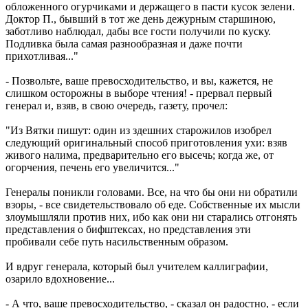
обложенного огурчиками и держащего в пасти кусок зелени.
Доктор П., бывший в тот же день дежурным старшиною,
заботливо наблюдал, дабы все гости получили по куску.
Подливка была самая разнообразная и даже почти
прихотливая..."
- Позвольте, ваше превосходительство, и вы, кажется, не
слишком осторожны в выборе чтения! - прервал первый
генерал и, взяв, в свою очередь, газету, прочел:
"Из Вятки пишут: один из здешних старожилов изобрел
следующий оригинальный способ приготовления ухи: взяв
живого налима, предварительно его высечь; когда же, от
огорчения, печень его увеличится..."
Генералы поникли головами. Все, на что бы они ни обратили
взоры, - все свидетельствовало об еде. Собственные их мысли
злоумышляли против них, ибо как они ни старались отгонять
представления о бифштексах, но представления эти
пробивали себе путь насильственным образом.
И вдруг генерала, который был учителем каллиграфии,
озарило вдохновение...
- А что, ваше превосходительство, - сказал он радостно, - если