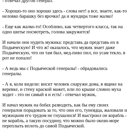
- отвечал другой генерал.
- Хорошо-то оно хорошо здесь - слова нет! а все, знаете, как-то
неловко барашку без ярочки! да и мундира тоже жалко!
- Еще как жалко-то! Особливо, как четвертого класса, так на
одно шитье посмотреть, голова закружится!
И начали они нудить мужика: представь да представь их в
Подьяческую! И что ж! оказалось, что мужик знает даже
Подьяческую, что он там был, мед-пиво пил, по усам текло, в
рот не попало!
- А ведь мы с Подьяческой генералы! - обрадовались
генералы.
- А я, коли видели: висит человек снаружи дома, в ящике на
веревке, и стену краской мажет, или по крыше словно муха
ходит - это он самый я и есть! - отвечал мужик,
И начал мужик на бобах разводить, как бы ему своих
генералов порадовать за то, что они его, тунеядца, жаловали и
мужицким его трудом не гнушалися! И выстроил он корабль -
не корабль, а такую посудину, что можно было океан-море
переплыть вплоть до самой Подьяческой.