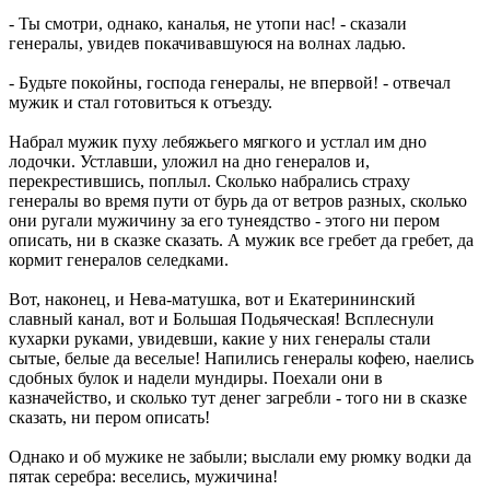
- Ты смотри, однако, каналья, не утопи нас! - сказали
генералы, увидев покачивавшуюся на волнах ладью.
- Будьте покойны, господа генералы, не впервой! - отвечал
мужик и стал готовиться к отъезду.
Набрал мужик пуху лебяжьего мягкого и устлал им дно
лодочки. Устлавши, уложил на дно генералов и,
перекрестившись, поплыл. Сколько набрались страху
генералы во время пути от бурь да от ветров разных, сколько
они ругали мужичину за его тунеядство - этого ни пером
описать, ни в сказке сказать. А мужик все гребет да гребет, да
кормит генералов селедками.
Вот, наконец, и Нева-матушка, вот и Екатерининский
славный канал, вот и Большая Подьяческая! Всплеснули
кухарки руками, увидевши, какие у них генералы стали
сытые, белые да веселые! Напились генералы кофею, наелись
сдобных булок и надели мундиры. Поехали они в
казначейство, и сколько тут денег загребли - того ни в сказке
сказать, ни пером описать!
Однако и об мужике не забыли; выслали ему рюмку водки да
пятак серебра: веселись, мужичина!