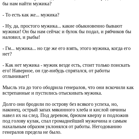
бы нам найти мужика?
- То есть как же... мужика?
- Ну, да, простого мужика... какие обыкновенно бывают
мужики! Он бы нам сейчас и булок бы подал, и рябчиков бы
наловил, и рыбы!
- Гм... мужика... но где же его взять, этого мужика, когда его
нет?
- Как нет мужика - мужик везде есть, стоит только поискать
его! Наверное, он где-нибудь спрятался, от работы
отлынивает!
Мысль эта до того ободрила генералов, что они вскочили как
встрепанные и пустились отыскивать мужика.
Долго они бродили по острову без всякого успеха, но,
наконец, острый запах мякинного хлеба и кислой овчины
навел их на след. Под деревом, брюхом кверху и подложив
под голову кулак, спал громаднейший мужичина и самым
нахальным образом уклонялся от работы. Негодованию
генералов предела не было.