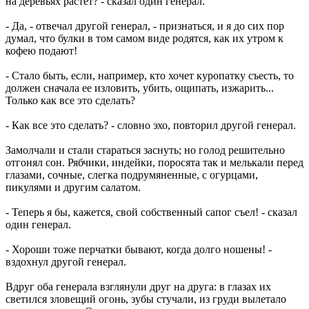
на деревьях растет? - сказал один генерал.
- Да, - отвечал другой генерал, - признаться, и я до сих пор
думал, что булки в том самом виде родятся, как их утром к
кофею подают!
- Стало быть, если, например, кто хочет куропатку съесть, то
должен сначала ее изловить, убить, ощипать, изжарить...
Только как все это сделать?
- Как все это сделать? - словно эхо, повторил другой генерал.
Замолчали и стали стараться заснуть; но голод решительно
отгонял сон. Рябчики, индейки, поросята так и мелькали перед
глазами, сочные, слегка подрумяненные, с огурцами,
пикулями и другим салатом.
- Теперь я бы, кажется, свой собственный сапог съел! - сказал
один генерал.
- Хороши тоже перчатки бывают, когда долго ношены! -
вздохнул другой генерал.
Вдруг оба генерала взглянули друг на друга: в глазах их
светился зловещий огонь, зубы стучали, из груди вылетало