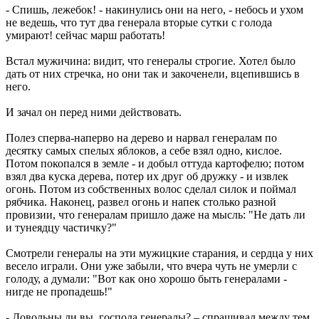
- Спишь, лежебок! - накинулись они на него, - небось и ухом
не ведешь, что тут два генерала вторые сутки с голода
умирают! сейчас марш работать!
Встал мужичина: видит, что генералы строгие. Хотел было
дать от них стречка, но они так и закоченели, вцепившись в
него.
И зачал он перед ними действовать.
Полез сперва-наперво на дерево и нарвал генералам по
десятку самых спелых яблоков, а себе взял одно, кислое.
Потом покопался в земле - и добыл оттуда картофелю; потом
взял два куска дерева, потер их друг об дружку - и извлек
огонь. Потом из собственных волос сделал силок и поймал
рябчика. Наконец, развел огонь и напек столько разной
провизии, что генералам пришло даже на мысль: "Не дать ли
и тунеядцу частичку?"
Смотрели генералы на эти мужицкие старания, и сердца у них
весело играли. Они уже забыли, что вчера чуть не умерли с
голоду, а думали: "Вот как оно хорошо быть генералами -
нигде не пропадешь!"
- Довольны ли вы, господа генералы? – спрашивал между тем