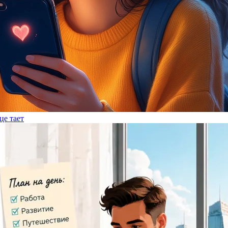
це тает