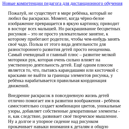
Новые компетенции педагога для дистанционного обучения
Пожалуй, не существует в мире ребёнка, который не
любил бы раскраски. Момент, когда чёрно-белое
изображение превращается в яркую картинку, приводит
в восторг всех малышей. Но раскрашивание бесцветных
рисунков – это не просто увлекательное занятие, к
которому прибегают родители, чтобы чем-нибудь занять
своё чадо. Польза от этого вида деятельности для
разностороннего развития детей просто неоценима.
Самый очевидный и главный плюс – развитие мелкой
моторики рук, которая очень сильно влияет на
умственную деятельность детей. Ещё одним плюсом
является то, что, пытаясь карандашами или кисточкой с
красками не выйти за границы элементов рисунка, у
ребёнка нарабатывается правильная координация
движений.
Внедрение раскрасок в повседневную жизнь детей
отлично помогает им в развитии воображения - ребёнок
самостоятельно создает комбинации цветов, уникальные
узоры, добавляет собственные декоративные элементы -
и, как следствие, развивает своё творческое мышление.
Ну а долгое и упорное сидение над рисунком
прокачивает навыки внимания к деталям и общую