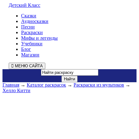
Детский Класс
Сказки
Аудиосказки
Песни
Раскраски
Мифы и легенды
Учебники
Блог
Магазин
МЕНЮ САЙТА
Главная
→
Каталог раскрасок
→
Раскраски из мультиков
→
Хелло Китти