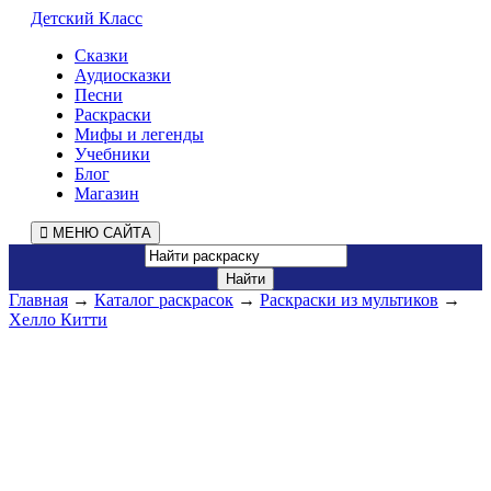
Детский Класс
Сказки
Аудиосказки
Песни
Раскраски
Мифы и легенды
Учебники
Блог
Магазин
МЕНЮ САЙТА
Главная
→
Каталог раскрасок
→
Раскраски из мультиков
→
Хелло Китти