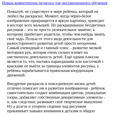
Новые компетенции педагога для дистанционного обучения
Пожалуй, не существует в мире ребёнка, который не
любил бы раскраски. Момент, когда чёрно-белое
изображение превращается в яркую картинку, приводит
в восторг всех малышей. Но раскрашивание бесцветных
рисунков – это не просто увлекательное занятие, к
которому прибегают родители, чтобы чем-нибудь занять
своё чадо. Польза от этого вида деятельности для
разностороннего развития детей просто неоценима.
Самый очевидный и главный плюс – развитие мелкой
моторики рук, которая очень сильно влияет на
умственную деятельность детей. Ещё одним плюсом
является то, что, пытаясь карандашами или кисточкой с
красками не выйти за границы элементов рисунка, у
ребёнка нарабатывается правильная координация
движений.
Внедрение раскрасок в повседневную жизнь детей
отлично помогает им в развитии воображения - ребёнок
самостоятельно создает комбинации цветов, уникальные
узоры, добавляет собственные декоративные элементы -
и, как следствие, развивает своё творческое мышление.
Ну а долгое и упорное сидение над рисунком
прокачивает навыки внимания к деталям и общую