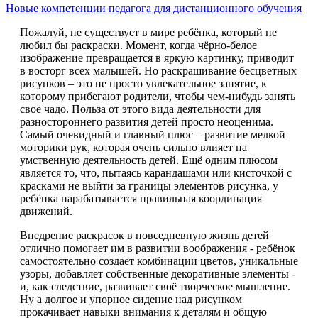
Новые компетенции педагога для дистанционного обучения
Пожалуй, не существует в мире ребёнка, который не
любил бы раскраски. Момент, когда чёрно-белое
изображение превращается в яркую картинку, приводит
в восторг всех малышей. Но раскрашивание бесцветных
рисунков – это не просто увлекательное занятие, к
которому прибегают родители, чтобы чем-нибудь занять
своё чадо. Польза от этого вида деятельности для
разностороннего развития детей просто неоценима.
Самый очевидный и главный плюс – развитие мелкой
моторики рук, которая очень сильно влияет на
умственную деятельность детей. Ещё одним плюсом
является то, что, пытаясь карандашами или кисточкой с
красками не выйти за границы элементов рисунка, у
ребёнка нарабатывается правильная координация
движений.
Внедрение раскрасок в повседневную жизнь детей
отлично помогает им в развитии воображения - ребёнок
самостоятельно создает комбинации цветов, уникальные
узоры, добавляет собственные декоративные элементы -
и, как следствие, развивает своё творческое мышление.
Ну а долгое и упорное сидение над рисунком
прокачивает навыки внимания к деталям и общую