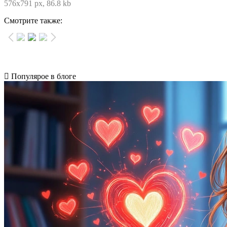
576x791 px, 86.8 kb
Смотрите также:
Популярое в блоге