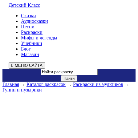
Детский Класс
Сказки
Аудиосказки
Песни
Раскраски
Мифы и легенды
Учебники
Блог
Магазин
МЕНЮ САЙТА
Главная
→
Каталог раскрасок
→
Раскраски из мультиков
→
Гуппи и пузырики