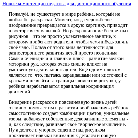
Новые компетенции педагога для дистанционного обучения
Пожалуй, не существует в мире ребёнка, который не
любил бы раскраски. Момент, когда чёрно-белое
изображение превращается в яркую картинку, приводит
в восторг всех малышей. Но раскрашивание бесцветных
рисунков – это не просто увлекательное занятие, к
которому прибегают родители, чтобы чем-нибудь занять
своё чадо. Польза от этого вида деятельности для
разностороннего развития детей просто неоценима.
Самый очевидный и главный плюс – развитие мелкой
моторики рук, которая очень сильно влияет на
умственную деятельность детей. Ещё одним плюсом
является то, что, пытаясь карандашами или кисточкой с
красками не выйти за границы элементов рисунка, у
ребёнка нарабатывается правильная координация
движений.
Внедрение раскрасок в повседневную жизнь детей
отлично помогает им в развитии воображения - ребёнок
самостоятельно создает комбинации цветов, уникальные
узоры, добавляет собственные декоративные элементы -
и, как следствие, развивает своё творческое мышление.
Ну а долгое и упорное сидение над рисунком
прокачивает навыки внимания к деталям и общую