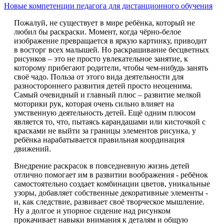
Новые компетенции педагога для дистанционного обучения
Пожалуй, не существует в мире ребёнка, который не
любил бы раскраски. Момент, когда чёрно-белое
изображение превращается в яркую картинку, приводит
в восторг всех малышей. Но раскрашивание бесцветных
рисунков – это не просто увлекательное занятие, к
которому прибегают родители, чтобы чем-нибудь занять
своё чадо. Польза от этого вида деятельности для
разностороннего развития детей просто неоценима.
Самый очевидный и главный плюс – развитие мелкой
моторики рук, которая очень сильно влияет на
умственную деятельность детей. Ещё одним плюсом
является то, что, пытаясь карандашами или кисточкой с
красками не выйти за границы элементов рисунка, у
ребёнка нарабатывается правильная координация
движений.
Внедрение раскрасок в повседневную жизнь детей
отлично помогает им в развитии воображения - ребёнок
самостоятельно создает комбинации цветов, уникальные
узоры, добавляет собственные декоративные элементы -
и, как следствие, развивает своё творческое мышление.
Ну а долгое и упорное сидение над рисунком
прокачивает навыки внимания к деталям и общую