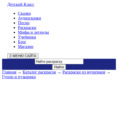
Детский Класс
Сказки
Аудиосказки
Песни
Раскраски
Мифы и легенды
Учебники
Блог
Магазин
МЕНЮ САЙТА
Главная
→
Каталог раскрасок
→
Раскраски из мультиков
→
Гуппи и пузырики