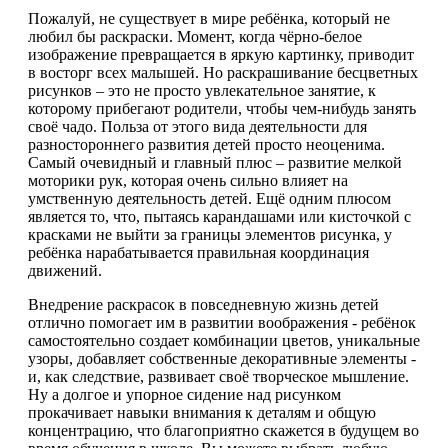
Пожалуй, не существует в мире ребёнка, который не
любил бы раскраски. Момент, когда чёрно-белое
изображение превращается в яркую картинку, приводит
в восторг всех малышей. Но раскрашивание бесцветных
рисунков – это не просто увлекательное занятие, к
которому прибегают родители, чтобы чем-нибудь занять
своё чадо. Польза от этого вида деятельности для
разностороннего развития детей просто неоценима.
Самый очевидный и главный плюс – развитие мелкой
моторики рук, которая очень сильно влияет на
умственную деятельность детей. Ещё одним плюсом
является то, что, пытаясь карандашами или кисточкой с
красками не выйти за границы элементов рисунка, у
ребёнка нарабатывается правильная координация
движений.
Внедрение раскрасок в повседневную жизнь детей
отлично помогает им в развитии воображения - ребёнок
самостоятельно создает комбинации цветов, уникальные
узоры, добавляет собственные декоративные элементы -
и, как следствие, развивает своё творческое мышление.
Ну а долгое и упорное сидение над рисунком
прокачивает навыки внимания к деталям и общую
концентрацию, что благоприятно скажется в будущем во