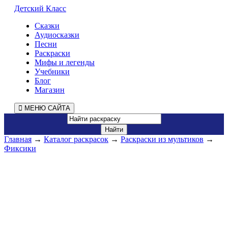
Детский Класс
Сказки
Аудиосказки
Песни
Раскраски
Мифы и легенды
Учебники
Блог
Магазин
МЕНЮ САЙТА
Главная
→
Каталог раскрасок
→
Раскраски из мультиков
→
Фиксики