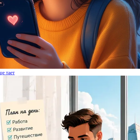
це тает