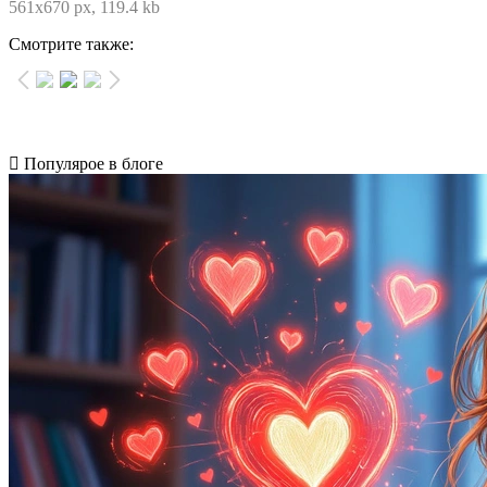
561x670 px, 119.4 kb
Смотрите также:
Популярое в блоге