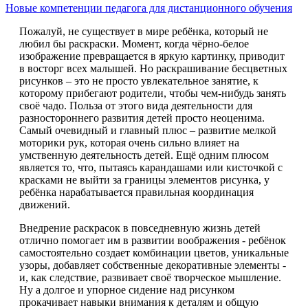
Новые компетенции педагога для дистанционного обучения
Пожалуй, не существует в мире ребёнка, который не
любил бы раскраски. Момент, когда чёрно-белое
изображение превращается в яркую картинку, приводит
в восторг всех малышей. Но раскрашивание бесцветных
рисунков – это не просто увлекательное занятие, к
которому прибегают родители, чтобы чем-нибудь занять
своё чадо. Польза от этого вида деятельности для
разностороннего развития детей просто неоценима.
Самый очевидный и главный плюс – развитие мелкой
моторики рук, которая очень сильно влияет на
умственную деятельность детей. Ещё одним плюсом
является то, что, пытаясь карандашами или кисточкой с
красками не выйти за границы элементов рисунка, у
ребёнка нарабатывается правильная координация
движений.
Внедрение раскрасок в повседневную жизнь детей
отлично помогает им в развитии воображения - ребёнок
самостоятельно создает комбинации цветов, уникальные
узоры, добавляет собственные декоративные элементы -
и, как следствие, развивает своё творческое мышление.
Ну а долгое и упорное сидение над рисунком
прокачивает навыки внимания к деталям и общую