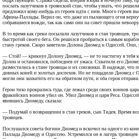
бодрствующей. Стража сидела, вперив взоры в ночную тьму, пр
послать лазутчиков в троянский стан, чтобы узнать, что решил
предложил кому-нибудь из героев идти с ним. Много героев в
Афины-Паллады. Верил он, что даже из пылающего огня верну
собравшиеся вожди, так как сами они на совет пришли невоо
В то время как греки посылали лазутчиков в стан троянцев, т
быстротой своего бега. Он решился пробраться к самым корабля
стану греков. Скоро заметили Долона Диомед и Одиссей. Они, п
— Стой! — крикнул Долону Диомед, — не то настигну я тебя ко
Долон и остановился, побледнев от ужаса. Схватили его Диомед
разместились в стане троянцы и их союзники. В надежде, что п
дивных коней и золотых доспехов. Но не пощадили Диомед с О
могли они захватить его на обратном пути, и оба героя отправ
Герои тихо прокрались туда, где лежал среди своих воинов цар
фракийских воинов убил он. Убил Диомед и царя Реса. Одиссей
явившись Диомеду, сказала:
— Подумай о возвращении в стан греков, сын Тидея. Время возв
троянцев.
Послушался совета богини Диомед и вскочил на одного из коне
Паллада Диомеду и Одиссею. Устремился он в лагерь троянцев и