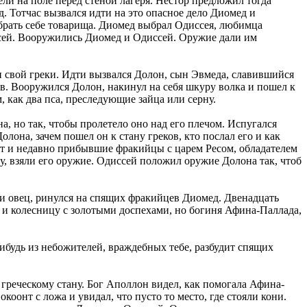
ли на поле перед стеной лагеря. Нестор предложил тогда
д. Тотчас вызвался идти на это опасное дело Диомед и
брать себе товарища. Диомед выбрал Одиссея, любимца
сей. Вооружились Диомед и Одиссей. Оружие дали им
ан свой греки. Идти вызвался Долон, сын Эвмеда, славившийся
ов. Вооружился Долон, накинул на себя шкуру волка и пошел к
, как два пса, преследующие зайца или серну.
, но так, чтобы пролетело оно над его плечом. Испугался
лона, зачем пошел он к стану греков, кто послал его и как
тоят и недавно прибывшие фракийцы с царем Ресом, обладателем
, взяли его оружие. Одиссей положил оружие Долона так, чтоб
з и овец, ринулся на спящих фракийцев Диомед. Двенадцать
и и колесницу с золотыми доспехами, но богиня Афина-Паллада,
нибудь из небожителей, враждебных тебе, разбудит спящих
 греческому стану. Бог Аполлон видел, как помогала Афина-
оонт с ложа и увидал, что пусто то место, где стояли кони.