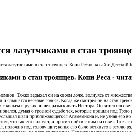
ся лазутчиками в стан троянце
я лазутчиками в стан троянцев. Кони Реса» на сайте Детский 
ками в стан троянцев. Кони Реса - чит
амемнон. Тяжко вздыхал он на своем ложе, волнуясь от множеств
и и слышатся веселые голоса. Когда же смотрел он на стан греков
и с копьем в руках пошел разыскивать Нестора. Он хотел посовет
овался, думая о грозной судьбе тех, которые пришли под Трою р
услышал шаги приближающегося Агамемнона и, не узнав его во м
том, что так его волнует, и просил пойти с ним на совет. Тотча
, положив под голову щит; копье его было воткнуто в землю ряд