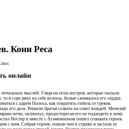
в. Кони Реса
Класс
ать онлайн
а печальных мыслей. Глядя на огни костров, которые пылали
, то в горе рвал на себе волосы, болью сжималось его сердце.
оваться с царем Пилоса, как отвратить гибель от греков.
ади его дела. Решили братья созвать на совет вождей. Менелай
раке ночи, окликнул, предостерегая его не подходить к нему
с встал Нестор и вместе с Агамемноном пошел созывать героев.
ом с ним. Собрав героев, пошли они к страже и застали ее