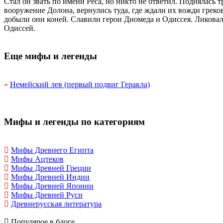
Стал он звать по имени Реса, но никто не ответил. Поднялась 
вооружение Долона, вернулись туда, где ждали их вожди греко
добыли они коней. Славили герои Диомеда и Одиссея. Ликовали
Одиссей.
Еще мифы и легенды
«
Немейский лев (первый подвиг Геракла)
Мифы и легенды по категориям
Мифы Древнего Египта
Мифы Ацтеков
Мифы Древней Греции
Мифы Древней Индии
Мифы Древней Японии
Мифы Древней Руси
Древнерусская литература
Популярое в блоге