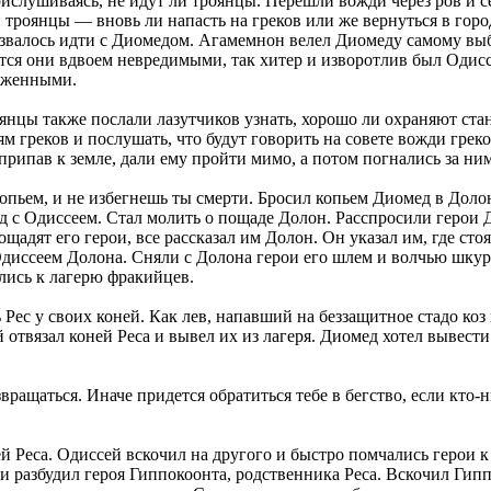
ислушиваясь, не идут ли троянцы. Перешли вожди через ров и се
и троянцы — вновь ли напасть на греков или же вернуться в горо
ызвалось идти с Диомедом. Агамемнон велел Диомеду самому вы
тся они вдвоем невредимыми, так хитер и изворотлив был Одис
руженными.
роянцы также послали лазутчиков узнать, хорошо ли охраняют ст
м греков и послушать, что будут говорить на совете вожди грек
рипав к земле, дали ему пройти мимо, а потом погнались за ним
пьем, и не избегнешь ты смерти. Бросил копьем Диомед в Долона
 с Одиссеем. Стал молить о пощаде Долон. Расспросили герои До
ощадят его герои, все рассказал им Долон. Он указал им, где с
диссеем Долона. Сняли с Долона герои его шлем и волчью шкуру
ились к лагерю фракийцев.
ь Рес у своих коней. Как лев, напавший на беззащитное стадо ко
 отвязал коней Реса и вывел их из лагеря. Диомед хотел вывест
ращаться. Иначе придется обратиться тебе в бегство, если кто-
й Реса. Одиссей вскочил на другого и быстро помчались герои к
 разбудил героя Гиппокоонта, родственника Реса. Вскочил Гиппок