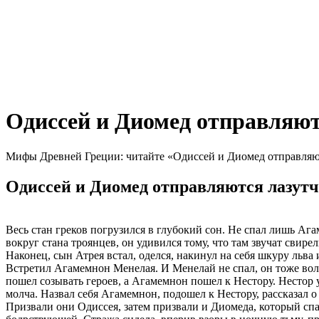
Одиссей и Диомед отправляют
Мифы Древней Греции: читайте «Одиссей и Диомед отправляютс
Одиссей и Диомед отправляются лазутчи
Весь стан греков погрузился в глубокий сон. Не спал лишь Аг
вокруг стана троянцев, он удивился тому, что там звучат свирел
Наконец, сын Атрея встал, оделся, накинул на себя шкуру льва 
Встретил Агамемнон Менелая. И Менелай не спал, он тоже волн
пошел созывать героев, а Агамемнон пошел к Нестору. Нестор 
молча. Назвал себя Агамемнон, подошел к Нестору, рассказал о 
Призвали они Одиссея, затем призвали и Диомеда, который спал