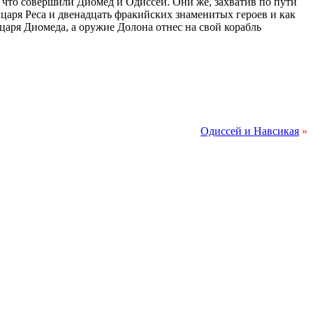
о, что совершили Диомед и Одиссей. Они же, захватив по пути
 царя Реса и двенадцать фракийских знаменитых героев и как
царя Диомеда, а оружие Долона отнес на свой корабль
Одиссей и Навсикая
»