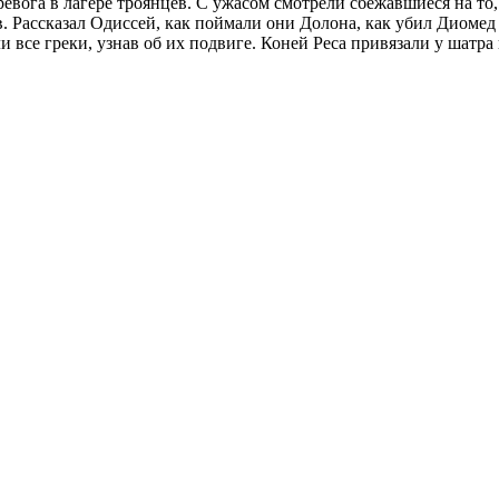
тревога в лагере троянцев. С ужасом смотрели сбежавшиеся на т
в. Рассказал Одиссей, как поймали они Долона, как убил Диомед
 все греки, узнав об их подвиге. Коней Реса привязали у шатра 