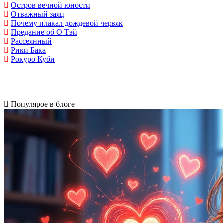
Остров вечной юности
Отважный заяц
Почему плакал дождевой червяк
Предание об О Тэй
Рассеянный
Рики Бака
Рокуро Куби
Популярое в блоге