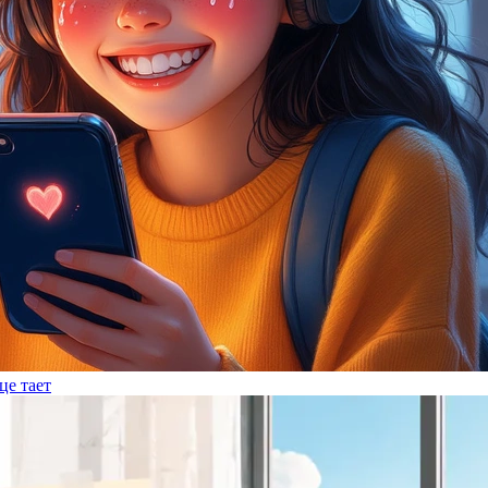
це тает