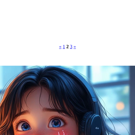
«
1
2
3
»