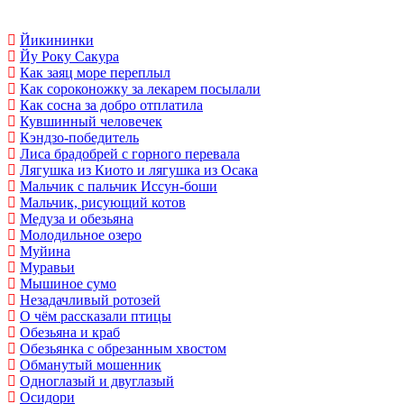
Йикининки
Йу Року Сакура
Как заяц море переплыл
Как сороконожку за лекарем посылали
Как сосна за добро отплатила
Кувшинный человечек
Кэндзо-победитель
Лиса брадобрей с горного перевала
Лягушка из Киото и лягушка из Осака
Мальчик с пальчик Иссун-боши
Мальчик, рисующий котов
Медуза и обезьяна
Молодильное озеро
Муйина
Муравьи
Мышиное сумо
Незадачливый ротозей
О чём рассказали птицы
Обезьяна и краб
Обезьянка с обрезанным хвостом
Обманутый мошенник
Одноглазый и двуглазый
Осидори